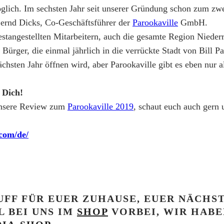
öglich. Im sechsten Jahr seit unserer Gründung schon zum zwe
 Bernd Dicks, Co-Geschäftsführer der
Parookaville
GmbH.
estangestellten Mitarbeitern, auch die gesamte Region Niederr
Bürger, die einmal jährlich in die verrückte Stadt von Bill P
nächsten Jahr öffnen wird, aber Parookaville gibt es eben nur
f Dich!
 unsere Review zum
Parookaville 2019
, schaut euch auch gern 
.com/de/
UFF FÜR EUER ZUHAUSE, EUER NÄCHST
 BEI UNS IM
SHOP
VORBEI, WIR HABE