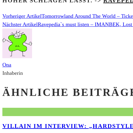
HÖHER SCHLAGEN LÄSST. ->
RAVEPE
Vorheriger Artikel
Tomorrowland Around The World – Ticket
Nächster Artikel
Ravepedia`s must listen – IMANBEK, Lost I
Ona
Inhaberin
ÄHNLICHE BEITRÄG
VILLAIN IM INTERVIEW: „HARDSTYL