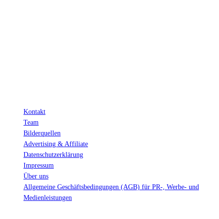
Hinter den mit (*) gekennzeichneten Links stecken sogenannte Affiliate-
Links. Das heißt, wenn du ein Produkt über den Link kaufst, erhalten wir
eine kleine Provision. Als Amazon-Partner verdiene ich an qualifizierten
Verkäufen.
Wichtig: Für dich bleibt beim Preis alles beim Alten!
Kontakt
Team
Bilderquellen
Advertising & Affiliate
Datenschutzerklärung
Impressum
Über uns
Allgemeine Geschäftsbedingungen (AGB) für PR-, Werbe- und
Medienleistungen
© Ravepedia 2022| ALL RIGHTS RESERVED.