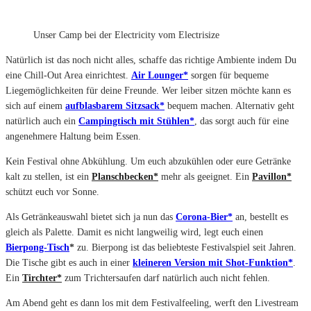
Unser Camp bei der Electricity vom Electrisize
Natürlich ist das noch nicht alles, schaffe das richtige Ambiente indem Du
eine Chill-Out Area einrichtest.
Air Lounger*
sorgen für bequeme
Liegemöglichkeiten für deine Freunde. Wer leiber sitzen möchte kann es
sich auf einem
aufblasbarem Sitzsack*
bequem machen. Alternativ geht
natürlich auch ein
Campingtisch mit Stühlen*
, das sorgt auch für eine
angenehmere Haltung beim Essen.
Kein Festival ohne Abkühlung. Um euch abzukühlen oder eure Getränke
kalt zu stellen, ist ein
Planschbecken*
mehr als geeignet. Ein
Pavillon*
schützt euch vor Sonne.
Als Getränkeauswahl bietet sich ja nun das
Corona-Bier*
an, bestellt es
gleich als Palette. Damit es nicht langweilig wird, legt euch einen
Bierpong-Tisch
*
zu. Bierpong ist das beliebteste Festivalspiel seit Jahren.
Die Tische gibt es auch in einer
kleineren Version mit Shot-Funktion*
.
Ein
Tirchter*
zum Trichtersaufen darf natürlich auch nicht fehlen.
Am Abend geht es dann los mit dem Festivalfeeling, werft den Livestream