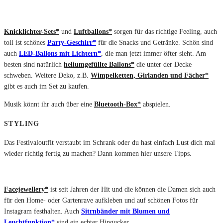
Knicklichter-Sets*
und
Luftballons*
sorgen für das richtige Feeling, auch
toll ist schönes
Party-Geschirr*
für die Snacks und Getränke. Schön sind
auch
LED-Ballons mit Lichtern*
, die man jetzt immer öfter sieht. Am
besten sind natürlich
heliumgefüllte Ballons*
die unter der Decke
schweben. Weitere Deko, z.B.
Wimpelketten, Girlanden und Fächer*
gibt es auch im Set zu kaufen.
Musik könnt ihr auch über eine
Bluetooth-Box*
abspielen.
STYLING
Das Festivaloutfit verstaubt im Schrank oder du hast einfach Lust dich mal
wieder richtig fertig zu machen? Dann kommen hier unsere Tipps.
Facejewellery*
ist seit Jahren der Hit und die können die Damen sich auch
für den Home- oder Gartenrave aufkleben und auf schönen Fotos für
Instagram festhalten. Auch
Sitrnbänder mit Blumen und
Leuchtfunktion*
sind ein echter Hingucker.