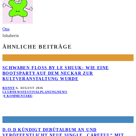
Ona
Inhaberin
ÄHNLICHE BEITRÄGE
SCHWABEN FLOSS BY LE SHUUK: WIE EINE B
OOTSPARTY AUF DEM NECKAR ZUR K
ULTVERANSTALTUNG WURDE
RONNY
·
6. AUGUST 2026
CLUBNEWS
FESTIVALPLANUNG
NEWS
·
0 KOMMENTARE
·
D.O.D KÜNDIGT DEBÜTALBUM AN UND
VERÖFFENTLICHT NEUE SINGLE „CAREFUL“ MIT