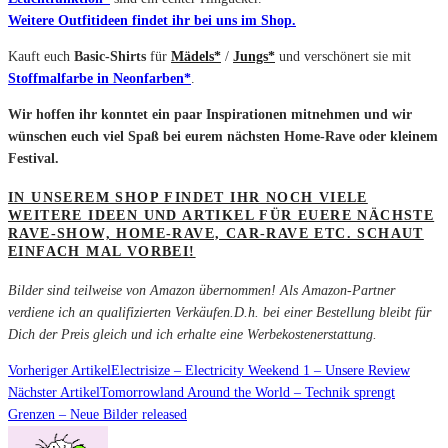
Weitere Outfitideen findet ihr bei uns im Shop.
Kauft euch
Basic-Shirts
für
Mädels*
/
Jungs*
und verschönert sie mit
Stoffmalfarbe in Neonfarben*
.
Wir hoffen ihr konntet ein paar Inspirationen mitnehmen und wir
wünschen euch viel Spaß bei eurem nächsten Home-Rave oder kleinem
Festival.
IN UNSEREM SHOP FINDET IHR NOCH VIELE
WEITERE IDEEN UND ARTIKEL FÜR EUERE NÄCHSTE
RAVE-SHOW, HOME-RAVE, CAR-RAVE ETC. SCHAUT
EINFACH MAL VORBEI!
Bilder sind teilweise von Amazon übernommen! Als Amazon-Partner
verdiene ich an qualifizierten Verkäufen.D.h. bei einer Bestellung bleibt für
Dich der Preis gleich und ich erhalte eine Werbekostenerstattung.
Vorheriger Artikel
Electrisize – Electricity Weekend 1 – Unsere Review
Nächster Artikel
Tomorrowland Around the World – Technik sprengt
Grenzen – Neue Bilder released