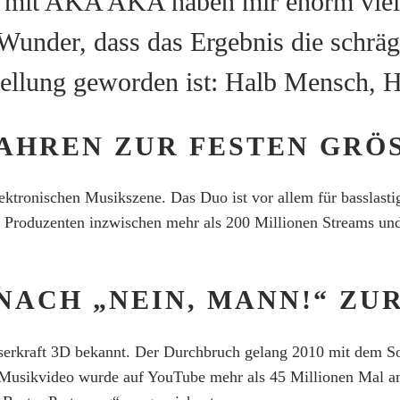
ns mit AKA AKA haben mir enorm vie
 Wunder, dass das Ergebnis die schr
tellung geworden ist: Halb Mensch, 
AHREN ZUR FESTEN GRÖS
ktronischen Musikszene. Das Duo ist vor allem für basslasti
Produzenten inzwischen mehr als 200 Millionen Streams und sp
NACH „NEIN, MANN!“ ZU
rkraft 3D bekannt. Der Durchbruch gelang 2010 mit dem Son
 Musikvideo wurde auf YouTube mehr als 45 Millionen Mal ange