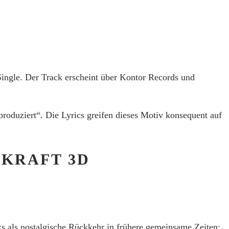
ngle. Der Track erscheint über
Kontor Records
und
 produziert“. Die Lyrics greifen dieses Motiv konsequent auf
RKRAFT 3D
als nostalgische Rückkehr in frühere gemeinsame Zeiten: