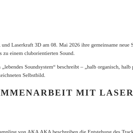
A
und
Laserkraft 3D
am 08. Mai 2026 ihre gemeinsame neue Si
 zu einem cluborientierten Sound.
als „lebendes Soundsystem“ beschreibt – „halb organisch, halb
eichneten Selbstbild.
AMMENARBEIT MIT LASE
mpling von AKA AKA beschreiben die Entstehung des Tracks 