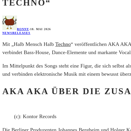
TECHNO“
RONNY
·
18. MAI 2026
NEWS
RELEASES
Mit „Halb Mensch Halb
Techno
“ veröffentlichen
AKA AK
verbindet Bass-House, Dance-Elemente und markante Vocals
Im Mittelpunkt des Songs steht eine Figur, die sich selbst 
und verbinden elektronische Musik mit einem bewusst überz
AKA AKA ÜBER DIE ZUS
(c): Kontor Records
Die Berliner Produzenten Johannes Bergheim und Holger Ka