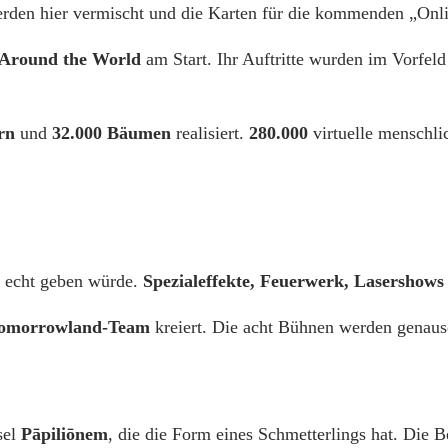
den hier vermischt und die Karten für die kommenden „Onli
Around the World
am Start. Ihr Auftritte wurden im Vorfeld
rn
und
32.000 Bäumen
realisiert.
280.000
virtuelle menschli
n echt geben würde.
Spezialeffekte, Feuerwerk, Lasershows
omorrowland-Team
kreiert. Die acht Bühnen werden genauso
sel
Pāpiliōnem
, die die Form eines Schmetterlings hat. Die 