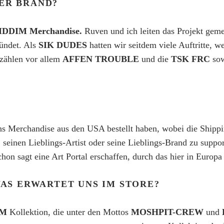
SER BRAND?
DDIM Merchandise.
Ruven und ich leiten das Projekt gem
ündet. Als
SIK DUDES
hatten wir seitdem viele Auftritte, 
 zählen vor allem
AFFEN TROUBLE
und die
TSK FRC
so
 uns Merchandise aus den USA bestellt haben, wobei die Shipp
r, seinen Lieblings-Artist oder seine Lieblings-Brand zu suppo
chon sagt eine Art Portal erschaffen, durch das hier in Europ
 WAS ERWARTET UNS IM STORE?
IM
Kollektion, die unter den Mottos
MOSHPIT-CREW
und