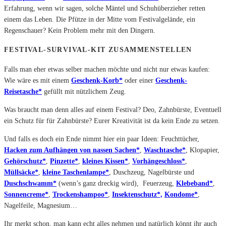
Erfahrung, wenn wir sagen, solche Mäntel und Schuhüberzieher retten
einem das Leben. Die Pfütze in der Mitte vom Festivalgelände, ein
Regenschauer? Kein Problem mehr mit den Dingern.
FESTIVAL-SURVIVAL-KIT ZUSAMMENSTELLEN
Falls man eher etwas selber machen möchte und nicht nur etwas kaufen:
Wie wäre es mit einem
Geschenk-Korb*
oder einer
Geschenk-
Reisetasche*
gefüllt mit nützlichem Zeug.
Was braucht man denn alles auf einem Festival? Deo, Zahnbürste, Eventuell
ein Schutz für für Zahnbürste? Eurer Kreativität ist da kein Ende zu setzen.
Und falls es doch ein Ende nimmt hier ein paar Ideen: Feuchttücher,
Hacken zum Aufhängen von nassen Sachen*
,
Waschtasche*
, Klopapier,
Gehörschutz*
,
Pinzette*
,
kleines Kissen*
,
Vorhängeschloss*
,
Müllsäcke*
,
kleine Taschenlampe*
, Duschzeug, Nagelbürste und
Duschschwamm*
(wenn’s ganz dreckig wird), Feuerzeug,
Klebeband*
,
Sonnencreme*
,
Trockenshampoo*
,
Insektenschutz*,
Kondome*
,
Nagelfeile, Magnesium…
Ihr merkt schon, man kann echt alles nehmen und natürlich könnt ihr auch