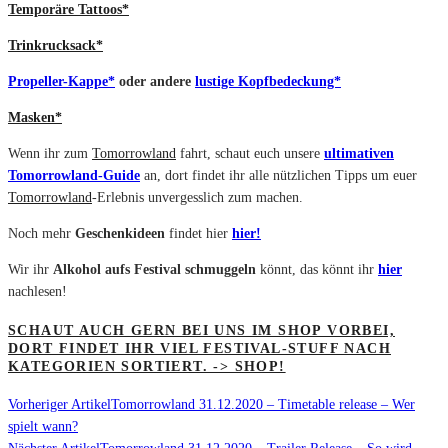
Temporäre Tattoos*
Trinkrucksack*
Propeller-Kappe*
oder andere
lustige Kopfbedeckung*
Masken*
Wenn ihr zum
Tomorrowland
fahrt, schaut euch unsere
ultimativen
Tomorrowland-Guide
an, dort findet ihr alle nützlichen Tipps um euer
Tomorrowland
-Erlebnis unvergesslich zum machen.
Noch mehr
Geschenkideen
findet hier
hier!
Wir ihr
Alkohol aufs Festival schmuggeln
könnt, das könnt ihr
hier
nachlesen!
SCHAUT AUCH GERN BEI UNS IM SHOP VORBEI,
DORT FINDET IHR VIEL FESTIVAL-STUFF NACH
KATEGORIEN SORTIERT. -> SHOP!
Vorheriger Artikel
Tomorrowland 31.12.2020 – Timetable release – Wer
spielt wann?