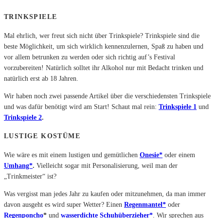
TRINKSPIELE
Mal ehrlich, wer freut sich nicht über Trinkspiele? Trinkspiele sind die
beste Möglichkeit, um sich wirklich kennenzulernen, Spaß zu haben und
vor allem betrunken zu werden oder sich richtig auf’s Festival
vorzubereiten! Natürlich solltet ihr Alkohol nur mit Bedacht trinken und
natürlich erst ab 18 Jahren.
Wir haben noch zwei passende Artikel über
die verschiedensten Trinkspiele
und was dafür benötigt wird am Start! Schaut mal rein:
Trinkspiele 1
und
Trinkspiele 2
.
LUSTIGE KOSTÜME
Wie wäre es mit einem lustigen und gemütlichen
Onesie*
oder einem
Umhang*
.
Vielleicht sogar mit Personalisierung, weil man der
„Trinkmeister“ ist?
Was vergisst man jedes Jahr zu kaufen oder mitzunehmen, da man immer
davon ausgeht es wird super Wetter? Einen
Regenmantel*
oder
Regenponcho
*
und
wasserdichte Schuhüberzieher*
. Wir sprechen aus