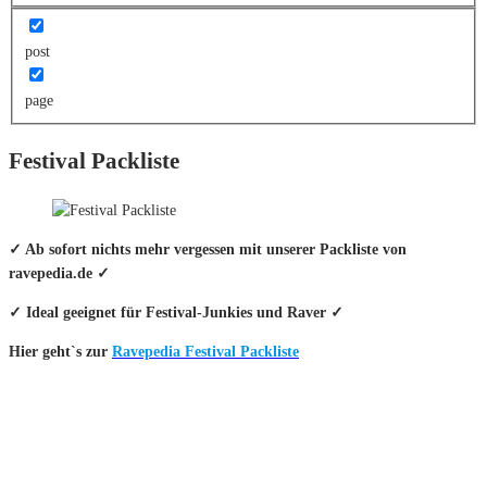
post
page
Festival Packliste
✓ Ab sofort nichts mehr vergessen mit unserer Packliste von
ravepedia.de ✓
✓ Ideal geeignet für Festival-Junkies und Raver ✓
Hier geht`s zur
Ravepedia Festival Packliste
INFO
Hinter den mit (*) gekennzeichneten Links stecken sogenannte Affiliate-
Links. Das heißt, wenn du ein Produkt über den Link kaufst, erhalten wir
eine kleine Provision. Als Amazon-Partner verdiene ich an qualifizierten