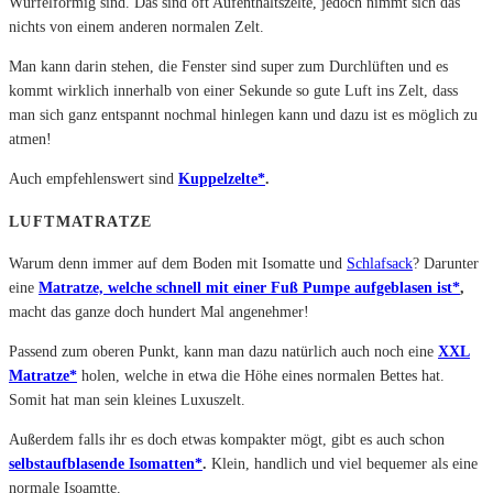
Würfelförmig sind. Das sind oft Aufenthaltszelte, jedoch nimmt sich das
nichts von einem anderen normalen Zelt.
Man kann darin stehen, die Fenster sind super zum Durchlüften und es
kommt wirklich innerhalb von einer Sekunde so gute Luft ins Zelt, dass
man sich ganz entspannt nochmal hinlegen kann und dazu ist es möglich zu
atmen!
Auch empfehlenswert sind
Kuppelzelte*
.
LUFTMATRATZE
Warum denn immer auf dem Boden mit Isomatte und
Schlafsack
? Darunter
eine
Matratze, welche schnell mit einer Fuß Pumpe aufgeblasen ist*
,
macht das ganze doch hundert Mal angenehmer!
Passend zum oberen Punkt, kann man dazu natürlich auch noch eine
XXL
Matratze*
holen, welche in etwa die Höhe eines normalen Bettes hat.
Somit hat man sein kleines Luxuszelt.
Außerdem falls ihr es doch etwas kompakter mögt, gibt es auch schon
selbstaufblasende Isomatten*
.
Klein, handlich und viel bequemer als eine
normale Isoamtte.