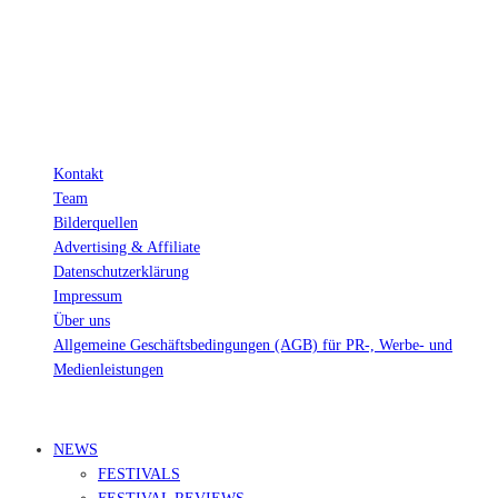
Verkäufen.
Wichtig: Für dich bleibt beim Preis alles beim Alten!
Kontakt
Team
Bilderquellen
Advertising & Affiliate
Datenschutzerklärung
Impressum
Über uns
Allgemeine Geschäftsbedingungen (AGB) für PR-, Werbe- und
Medienleistungen
© Ravepedia 2022| ALL RIGHTS RESERVED.
NEWS
FESTIVALS