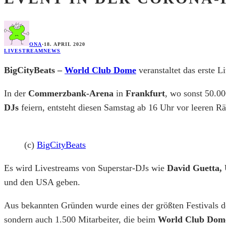
ONA
·
18. APRIL 2020
LIVESTREAM
NEWS
BigCityBeats –
World Club Dome
veranstaltet das erste 
In der
Commerzbank-Arena
in
Frankfurt
, wo sonst 50.00
DJs
feiern, entsteht diesen Samstag ab 16 Uhr vor leeren R
(c)
BigCityBeats
Es wird Livestreams von Superstar-DJs wie
David Guetta, 
und den USA geben.
Aus bekannten Gründen wurde eines der größten Festivals d
sondern auch 1.500 Mitarbeiter, die beim
World Club Dom