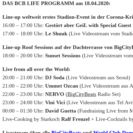
DAS BCB LIFE PROGRAMM am 18.04.2020:
Line-up weltweit erstes Stadion-Event in der Corona-Kri
16:00 – 17:00 Uhr:
Gestört aber GeiL with Special Gues
17:00 – 18:00 Uhr:
Le Shuuk
(Live Videostream vom Stadi
Line-up Roof Sessions auf der Dachterrasse von BigCity
18:00 – 20:00 Uhr:
Sunset Sessions
(Live Videostream vo
Live from all over the World:
20:00 – 21:00 Uhr:
DJ Soda
(Live Videostream aus Seoul)
21:00 – 22:00 Uhr:
Ummet Ozcan
(Live Videostream aus 
22:00 – 23:00 Uhr:
NERVO
(
BigCityBeats
Radio Set)
23:00 – 24:00 Uhr:
Vini Vici
(Live Videostream aus Tel Avi
00:00 – 01:30 Uhr:
David Guetta
(Fundraising Live from 
Live-Cooking by Starkoch
Ralf Frenzel
+ Live-Cocktails 
Livestream über alle
BigCityBeats
und
World Club Dom