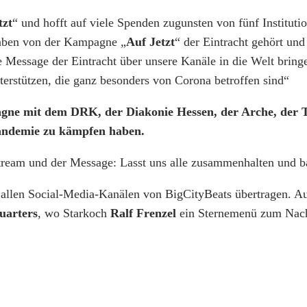
tzt
“ und hofft auf viele Spenden zugunsten von fünf Institut
haben von der Kampagne „
Auf Jetzt
“ der Eintracht gehört und
e Message der Eintracht über unsere Kanäle in die Welt brin
erstützen, die ganz besonders von Corona betroffen sind“
ne mit dem DRK, der Diakonie Hessen, der Arche, der Taf
andemie zu kämpfen haben.
ream und der Message: Lasst uns alle zusammenhalten und ba
allen Social-Media-Kanälen von BigCityBeats übertragen. A
uarters
, wo Starkoch
Ralf Frenzel
ein Sternemenü zum Nachk