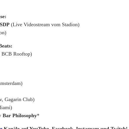
se:
t SDP
(Live Videostream vom Stadion)
on)
Beats:
m BCB Rooftop)
Amsterdam)
v, Gagarin Club)
Miami)
by
Bar Philosophy
*
e
Kanäle auf YouTube, Facebook, Instagram und Twitch!