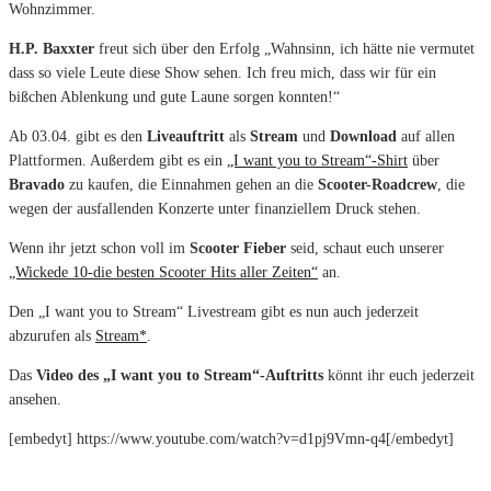
Wohnzimmer.
H.P. Baxxter
freut sich über den Erfolg „Wahnsinn, ich hätte nie vermutet
dass so viele Leute diese Show sehen. Ich freu mich, dass wir für ein
bißchen Ablenkung und gute Laune sorgen konnten!“
Ab 03.04. gibt es den
Liveauftritt
als
Stream
und
Download
auf allen
Plattformen. Außerdem gibt es ein
„I want you to Stream“-Shirt
über
Bravado
zu kaufen, die Einnahmen gehen an die
Scooter-Roadcrew
, die
wegen der ausfallenden Konzerte unter finanziellem Druck stehen.
Wenn ihr jetzt schon voll im
Scooter Fieber
seid, schaut euch unserer
„Wickede 10-die besten Scooter Hits aller Zeiten“
an.
Den „I want you to Stream“ Livestream gibt es nun auch jederzeit
abzurufen als
Stream*
.
Das
Video des „I want you to Stream“-Auftritts
könnt ihr euch jederzeit
ansehen.
[embedyt] https://www.youtube.com/watch?v=d1pj9Vmn-q4[/embedyt]