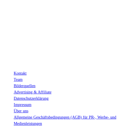
INFO
Hinter den mit (*) gekennzeichneten Links stecken sogenannte Affiliate-
Links. Das heißt, wenn du ein Produkt über den Link kaufst, erhalten wir
eine kleine Provision. Als Amazon-Partner verdiene ich an qualifizierten
Verkäufen.
Wichtig: Für dich bleibt beim Preis alles beim Alten!
Kontakt
Team
Bilderquellen
Advertising & Affiliate
Datenschutzerklärung
Impressum
Über uns
Allgemeine Geschäftsbedingungen (AGB) für PR-, Werbe- und
Medienleistungen