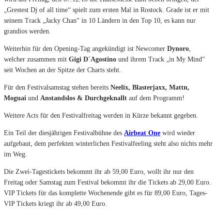
„Grestest Dj of all time“ spielt zum ersten Mal in Rostock. Grade ist er mit
seinem Track „Jacky Chan“ in 10 Ländern in den Top 10, es kann nur
grandios werden.
Weiterhin für den Opening-Tag angekündigt ist Newcomer
Dynoro
,
welcher zusammen mit
Gigi D´Agostino
und ihrem Track „in My Mind“
seit Wochen an der Spitze der Charts steht.
Für den Festivalsamstag stehen bereits
Neelix, Blasterjaxx, Mattn,
Moguai
und
Anstandslos & Durchgeknallt
auf dem Programm!
Weitere Acts für den Festivalfreitag werden in Kürze bekannt gegeben.
Ein Teil der diesjährigen Festivalbühne des
Airbeat One
wird wieder
aufgebaut, dem perfekten winterlichen Festivalfeeling steht also nichts mehr
im Weg.
Die Zwei-Tagestickets bekommt ihr ab 59,00 Euro, wollt ihr nur den
Freitag oder Samstag zum Festival bekommt ihr die Tickets ab 29,00 Euro.
VIP Tickets für das komplette Wochenende gibt es für 89,00 Euro, Tages-
VIP Tickets kriegt ihr ab 49,00 Euro.