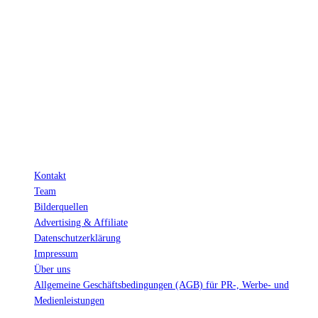
INFO
Hinter den mit (*) gekennzeichneten Links stecken sogenannte Affiliate-
Links. Das heißt, wenn du ein Produkt über den Link kaufst, erhalten wir
eine kleine Provision. Als Amazon-Partner verdiene ich an qualifizierten
Verkäufen.
Wichtig: Für dich bleibt beim Preis alles beim Alten!
Kontakt
Team
Bilderquellen
Advertising & Affiliate
Datenschutzerklärung
Impressum
Über uns
Allgemeine Geschäftsbedingungen (AGB) für PR-, Werbe- und
Medienleistungen