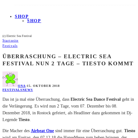
SHOP
SHOP
(c) Electric Sea Festival
Startseite
Festivals
ÜBERRASCHUNG – ELECTRIC SEA
FESTIVAL NUN 2 TAGE – TIESTO KOMMT
ONA
·
15. OKTOBER 2018
FESTIVALS
NEWS
Das ist ja mal eine Überraschung, dass
Electric Sea Dance Festival
geht in
die Verlängerung. Es wird nun 2 Tage, vom 07. Dezember bis 08.
Dezember 2018, in Rostock gefeiert, als Headliner dazu gekommen ist Dj-
Legende
Tiesto
.
Die Macher des
Airbeat One
sind immer für eine Überraschung gut.
Tiesto
wird am Freitag, den 07.12.18 die HanseMesse zum beben bringen, der