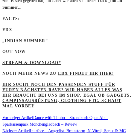
zum Besten gegeben hat, mit dabei war auch sein neuer Track „
Indian
Summer
„.
FACTS:
EDX
„INDIAN SUMMER“
OUT NOW
STREAM & DOWNLOAD*
NOCH MEHR NEWS ZU
EDX FINDET IHR HIER!
IHR SUCHT NOCH DEN PASSENDEN STUFF FÜR
EUREN NÄCHSTEN RAVE? WIR HABEN ALLES WAS
IHR BRAUCHT BEI UNS IM SHOP, EGAL OB GADGETS,
CAMPINSAUSRÜSTUNG, CLOTHING ETC. SCHAUT
MAL VORBEI!
Vorheriger Artikel
Dance with Timbo – Strandkorb Open Air –
Sparkassenpark Mönchengladbach – Review
Nächster Artikel
Inurface – Angerfist, Brainstorm, N-Vitral, Sepix & MC