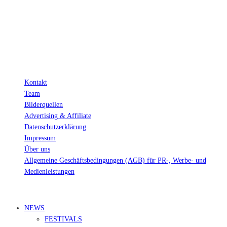
Verkäufen.
Wichtig: Für dich bleibt beim Preis alles beim Alten!
Kontakt
Team
Bilderquellen
Advertising & Affiliate
Datenschutzerklärung
Impressum
Über uns
Allgemeine Geschäftsbedingungen (AGB) für PR-, Werbe- und
Medienleistungen
© Ravepedia 2022| ALL RIGHTS RESERVED.
NEWS
FESTIVALS