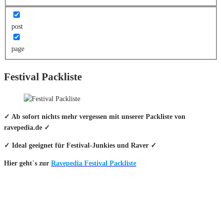
post
page
Festival Packliste
✓ Ab sofort nichts mehr vergessen mit unserer Packliste von
ravepedia.de ✓
✓ Ideal geeignet für Festival-Junkies und Raver ✓
Hier geht`s zur
Ravepedia Festival Packliste
INFO
Hinter den mit (*) gekennzeichneten Links stecken sogenannte Affiliate-
Links. Das heißt, wenn du ein Produkt über den Link kaufst, erhalten wir
eine kleine Provision. Als Amazon-Partner verdiene ich an qualifizierten