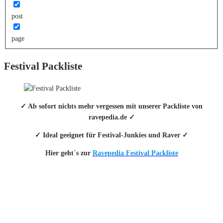
post
page
Festival Packliste
✓ Ab sofort nichts mehr vergessen mit unserer Packliste von
ravepedia.de ✓
✓ Ideal geeignet für Festival-Junkies und Raver ✓
Hier geht`s zur
Ravepedia Festival Packliste
INFO
Hinter den mit (*) gekennzeichneten Links stecken sogenannte Affiliate-
Links. Das heißt, wenn du ein Produkt über den Link kaufst, erhalten wir
eine kleine Provision. Als Amazon-Partner verdiene ich an qualifizierten
Verkäufen.