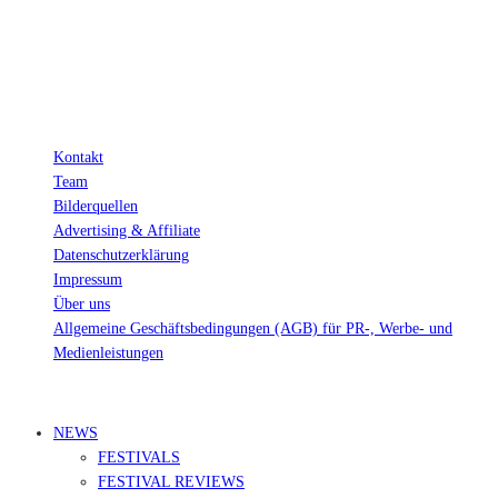
Wichtig: Für dich bleibt beim Preis alles beim Alten!
Kontakt
Team
Bilderquellen
Advertising & Affiliate
Datenschutzerklärung
Impressum
Über uns
Allgemeine Geschäftsbedingungen (AGB) für PR-, Werbe- und
Medienleistungen
© Ravepedia 2022| ALL RIGHTS RESERVED.
NEWS
FESTIVALS
FESTIVAL REVIEWS