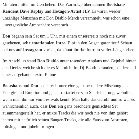
Minuten mitten im Geschehen. Das Warm.Up übernahmen
Bootshaus-
Resident Dave Replay
und
Hexagon-Artist JLV
Es waren wieder
unzählige Menschen mit Don Diablo Merch versammelt, was schon eine
unvergessliche Atmosphäre versprach.
Don
begann sein Set um 1 Uhr, mit einem unsererseits noch nie zuvor
gesehenen,
sehr emotionalen Intro
. Pipi in den Augen garantiert! Schaut
bei uns auf
Instagram
vorbei, da könnt ihr das Intro in voller Länge sehen!
Im Anschluss stand
Don Diablo
unter tosendem Applaus und Gejubel hinter
den Decks, welche sich dieses Mal nicht im Dj-Booth befanden, sondern auf
einer aufgebauten extra Bühne.
Bootshaus
und
Don
bedeutet immer eine ganz besondere Mischung aus
Energie und Emotion und genauso startet er sein Set, leicht ungewöhnlich,
wenn man ihn nur von Festivals kennt. Man hatte das Gefühl und so war es
wahrscheinlich auch, dass
Don
ein ganz besonders gemischtes Set
zusammengestellt hat, er mixte Tracks die wir noch nie von ihm gehört
hatten mit natürlich seinen Banger-Tracks, die alle Fans zum Ausrasten,
mitsingen und jubeln bringen.