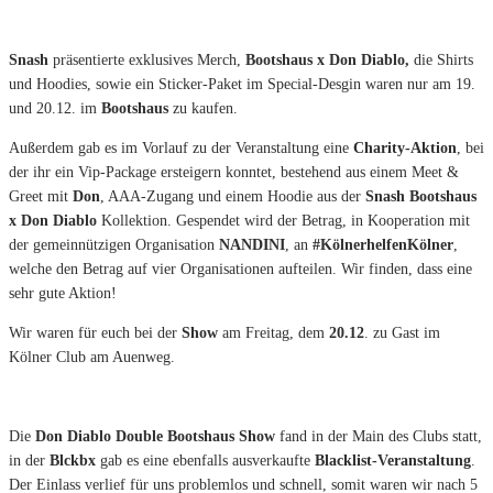
Snash
präsentierte exklusives Merch,
Bootshaus x Don Diablo,
die Shirts
und Hoodies, sowie ein Sticker-Paket im Special-Desgin waren nur am 19.
und 20.12. im
Bootshaus
zu kaufen.
Außerdem gab es im Vorlauf zu der Veranstaltung eine
Charity-Aktion
, bei
der ihr ein Vip-Package ersteigern konntet, bestehend aus einem Meet &
Greet mit
Don
, AAA-Zugang und einem Hoodie aus der
Snash Bootshaus
x Don Diablo
Kollektion. Gespendet wird der Betrag, in Kooperation mit
der gemeinnützigen Organisation
NANDINI
, an
#KölnerhelfenKölner
,
welche den Betrag auf vier Organisationen aufteilen. Wir finden, dass eine
sehr gute Aktion!
Wir waren für euch bei der
Show
am Freitag, dem
20.12
. zu Gast im
Kölner Club am Auenweg.
Die
Don Diablo Double Bootshaus Show
fand in der Main des Clubs statt,
in der
Blckbx
gab es eine ebenfalls ausverkaufte
Blacklist-Veranstaltung
.
Der Einlass verlief für uns problemlos und schnell, somit waren wir nach 5