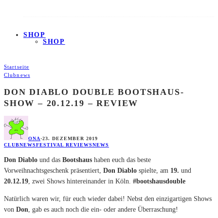
SHOP
SHOP
Startseite
Clubnews
DON DIABLO DOUBLE BOOTSHAUS-
SHOW – 20.12.19 – REVIEW
ONA
·
23. DEZEMBER 2019
CLUBNEWS
FESTIVAL REVIEWS
NEWS
Don Diablo
und das
Bootshaus
haben euch das beste
Vorweihnachtsgeschenk präsentiert,
Don Diablo
spielte, am
19.
und
20.12.19
, zwei Shows hintereinander in Köln.
#bootshausdouble
Natürlich waren wir, für euch wieder dabei! Nebst den einzigartigen Shows
von
Don
, gab es auch noch die ein- oder andere Überraschung!