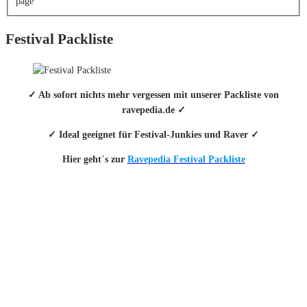
page
Festival Packliste
✓ Ab sofort nichts mehr vergessen mit unserer Packliste von
ravepedia.de ✓
✓ Ideal geeignet für Festival-Junkies und Raver ✓
Hier geht`s zur
Ravepedia Festival Packliste
INFO
Hinter den mit (*) gekennzeichneten Links stecken sogenannte Affiliate-
Links. Das heißt, wenn du ein Produkt über den Link kaufst, erhalten wir
eine kleine Provision. Als Amazon-Partner verdiene ich an qualifizierten
Verkäufen.
Wichtig: Für dich bleibt beim Preis alles beim Alten!