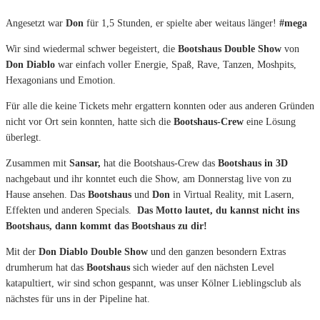
Angesetzt war
Don
für 1,5 Stunden, er spielte aber weitaus länger!
#mega
Wir sind wiedermal schwer begeistert, die
Bootshaus Double Show
von
Don Diablo
war einfach voller Energie, Spaß, Rave, Tanzen, Moshpits,
Hexagonians und Emotion.
Für alle die keine Tickets mehr ergattern konnten oder aus anderen Gründen
nicht vor Ort sein konnten, hatte sich die
Bootshaus-Crew
eine Lösung
überlegt.
Zusammen mit
Sansar,
hat die Bootshaus-Crew das
Bootshaus in 3D
nachgebaut und ihr konntet euch die Show, am Donnerstag live von zu
Hause ansehen. Das
Bootshaus
und
Don
in Virtual Reality, mit Lasern,
Effekten und anderen Specials.
Das Motto lautet, du kannst nicht ins
Bootshaus, dann kommt das Bootshaus zu dir!
Mit der
Don Diablo Double Show
und den ganzen besondern Extras
drumherum hat das
Bootshaus
sich wieder auf den nächsten Level
katapultiert, wir sind schon gespannt, was unser Kölner Lieblingsclub als
nächstes für uns in der Pipeline hat.