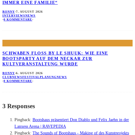
IMMER EINE FAMILIE“
RONNY
·
7. AUGUST 2026
INTERVIEWS
NEWS
·
0 KOMMENTARE
·
SCHWABEN FLOSS BY LE SHUUK: WIE EINE B
OOTSPARTY AUF DEM NECKAR ZUR K
ULTVERANSTALTUNG WURDE
RONNY
·
6. AUGUST 2026
CLUBNEWS
FESTIVALPLANUNG
NEWS
·
0 KOMMENTARE
·
3 Responses
Pingback:
Bootshaus präsentiert Don Diablo und Felix Jaehn in der
Lanxess Arena | RAVEPEDIA
Pingback:
The Sounds of Bootshaus - Making of des Kunstprojekts