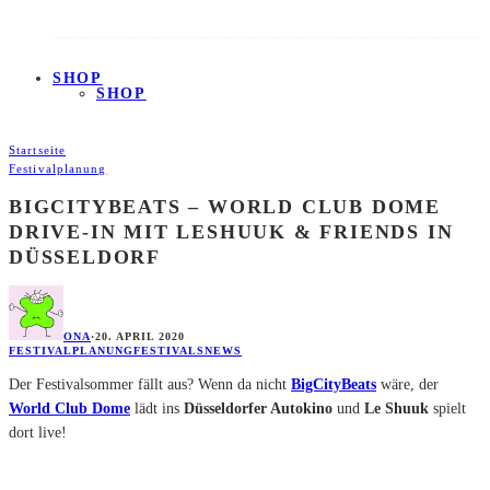
SHOP
SHOP
Startseite
Festivalplanung
BIGCITYBEATS – WORLD CLUB DOME
DRIVE-IN MIT LESHUUK & FRIENDS IN
DÜSSELDORF
ONA
·
20. APRIL 2020
FESTIVALPLANUNG
FESTIVALS
NEWS
Der Festivalsommer fällt aus? Wenn da nicht
BigCityBeats
wäre, der
World Club Dome
lädt ins
Düsseldorfer Autokino
und
Le Shuuk
spielt
dort live!