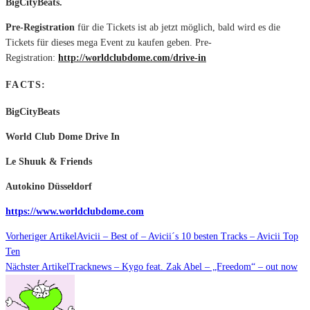
BigCityBeats.
Pre-Registration
für die Tickets ist ab jetzt möglich, bald wird es die
Tickets für dieses mega Event zu kaufen geben. Pre-
Registration:
http://worldclubdome.com/drive-in
FACTS:
BigCityBeats
World Club Dome Drive In
Le Shuuk & Friends
Autokino Düsseldorf
https://www.worldclubdome.com
Vorheriger Artikel
Avicii – Best of – Avicii´s 10 besten Tracks – Avicii Top
Ten
Nächster Artikel
Tracknews – Kygo feat. Zak Abel – „Freedom“ – out now