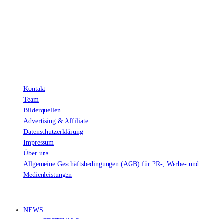
eine kleine Provision. Als Amazon-Partner verdiene ich an qualifizierten
Verkäufen.
Wichtig: Für dich bleibt beim Preis alles beim Alten!
Kontakt
Team
Bilderquellen
Advertising & Affiliate
Datenschutzerklärung
Impressum
Über uns
Allgemeine Geschäftsbedingungen (AGB) für PR-, Werbe- und
Medienleistungen
© Ravepedia 2022| ALL RIGHTS RESERVED.
NEWS