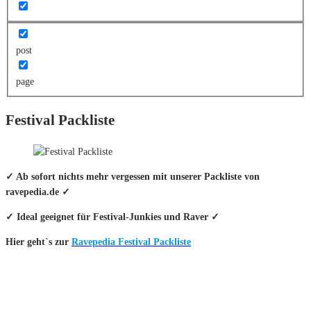
post
page
Festival Packliste
✓ Ab sofort nichts mehr vergessen mit unserer Packliste von
ravepedia.de ✓
✓ Ideal geeignet für Festival-Junkies und Raver ✓
Hier geht`s zur
Ravepedia Festival Packliste
INFO
Hinter den mit (*) gekennzeichneten Links stecken sogenannte Affiliate-
Links. Das heißt, wenn du ein Produkt über den Link kaufst, erhalten wir