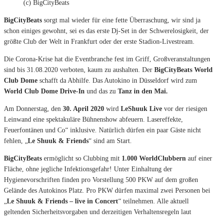
(c) BigCityBeats
BigCityBeats
sorgt mal wieder für eine fette Überraschung, wir sind ja
schon einiges gewohnt, sei es das erste Dj-Set in der Schwerelosigkeit, der
größte Club der Welt in Frankfurt oder der erste Stadion-Livestream.
Die Corona-Krise hat die Eventbranche fest im Griff, Großveranstaltungen
sind bis 31.08.2020 verboten, kaum zu aushalten. Der
BigCityBeats World
Club Dome
schafft da Abhilfe. Das Autokino in Düsseldorf wird zum
World Club Dome Drive-In
und das zu
Tanz in den Mai.
Am Donnerstag, den
30. April 2020
wird
LeShuuk Live
vor der riesigen
Leinwand eine spektakuläre Bühnenshow abfeuern. Lasereffekte,
Feuerfontänen und Co“ inklusive. Natürlich dürfen ein paar Gäste nicht
fehlen, „
Le Shuuk & Friends
“ sind am Start.
BigCityBeats
ermöglicht so Clubbing mit
1.000 WorldClubbern
auf einer
Fläche, ohne jegliche Infektionsgefahr! Unter Einhaltung der
Hygienevorschriften finden pro Vorstellung 500 PKW auf dem großen
Gelände des Autokinos Platz. Pro PKW dürfen maximal zwei Personen bei
„
Le Shuuk & Friends – live in Concert
“ teilnehmen. Alle aktuell
geltenden Sicherheitsvorgaben und derzeitigen Verhaltensregeln laut