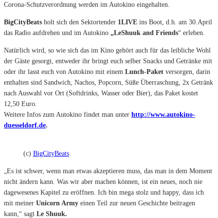
Corona-Schutzverordnung werden im Autokino eingehalten.
BigCityBeats
holt sich den Sektortender
1LIVE
ins Boot, d.h. am 30.April
das Radio aufdrehen und im Autokino
„LeShuuk and Friends
“ erleben.
Natürlich wird, so wie sich das im Kino gehört auch für das leibliche Wohl
der Gäste gesorgt, entweder ihr bringt euch selber Snacks und Getränke mit
oder ihr lasst euch von Autokino mit einem
Lunch-Paket
versorgen, darin
enthalten sind Sandwich, Nachos, Popcorn, Süße Überraschung, 2x Getränk
nach Auswahl vor Ort (Softdrinks, Wasser oder Bier), das Paket kostet
12,50 Euro.
Weitere Infos zum Autokino findet man unter
http://www.autokino-
duesseldorf.de
.
(c)
BigCityBeats
„Es ist schwer, wenn man etwas akzeptieren muss, das man in dem Moment
nicht ändern kann. Was wir aber machen können, ist ein neues, noch nie
dagewesenes Kapitel zu eröffnen. Ich bin mega stolz und happy, dass ich
mit meiner
Unicorn Army
einen Teil zur neuen Geschichte beitragen
kann,“ sagt
Le Shuuk.