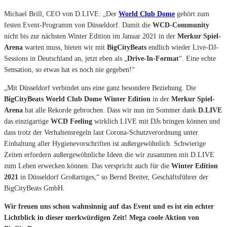
Michael Brill, CEO von D.LIVE: „Der
World Club Dome
gehört zum
festen Event-Programm von Düsseldorf. Damit die
WCD-Community
nicht bis zur nächsten Winter Edition im Januar 2021 in der
Merkur Spiel-
Arena
warten muss, bieten wir mit
BigCityBeats
endlich wieder Live-DJ-
Sessions in Deutschland an, jetzt eben als „
Drive-In-Format
“. Eine echte
Sensation, so etwas hat es noch nie gegeben!“
„Mit Düsseldorf verbindet uns eine ganz besondere Beziehung. Die
BigCityBeats
World Club Dome Winter Edition
in der
Merkur Spiel-
Arena
hat alle Rekorde gebrochen. Dass wir nun im Sommer dank
D.LIVE
das einzigartige
WCD Feeling
wirklich LIVE mit DJs bringen können und
dass trotz der Verhaltensregeln laut Corona-Schutzverordnung unter
Einhaltung aller Hygienevorschriften ist außergewöhnlich. Schwierige
Zeiten erfordern außergewöhnliche Ideen die wir zusammen mit D.LIVE
zum Leben erwecken können. Das verspricht auch für die
Winter Edition
2021
in Düsseldorf Großartiges,“ so Bernd Breiter, Geschäftsführer der
BigCityBeats GmbH.
Wir freuen uns schon wahnsinnig auf das Event und es ist ein echter
Lichtblick in dieser merkwürdigen Zeit! Mega coole Aktion von