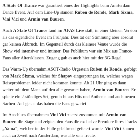
A State Of Trance
war garantiert eines der Highlights beim Amsterdam
Dance Event. Auf dem Line-Up standen
Ruben de Ronde, Mark Sixma,
Vini Vici
und
Armin van Buuren
.
Auch
A State Of Trance
fand im
AFAS Live
statt, in einer kleinen Version
als das eigentliche Event im Frühjahr. Dies tat der Stimmung aber absolut
gar keinen Abbruch. Im Gegenteil durch das kleinere Venue wurde die
Show viel intensiver und intimer. Das Publikum war ein Mix aus Trance-
Fans aller Altersklassen. Zugang gab es auch hier mit der 3G-Regel.
Das Warm-Up übernahm ASOT-Radio Urgestein
Ruben de Ronde
, gefolgt
von
Mark Sixma
, welcher für
Shapov
eingesprungen ist, welcher wegen
Reiseproblemen leider nicht kommen konnte. Ab 21 Uhr ging es dann
weiter mit dem Mann auf den alle gewartet haben,
Armin van Buuren
. Er
spielte ein 2-stündiges Set, gemischt aus Hits und Anthems und auch neuen
Sachen. Auf genau das haben die Fans gewartet.
Im Anschluss übernahmen
Vini Vici
zuerst zusammen mit
Armin van
Buuren
die Stage und zeigten den Fans die exclusive Premiere ihres Tracks
„Yama“
, welcher in der Halle gebührend gefeiert wurde.
Vini Vici
kamen
auch zu Zweit nach Amsterdam, was alle sehr freute.