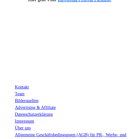
INFO
Hinter den mit (*) gekennzeichneten Links stecken sogenannte Affiliate-
Links. Das heißt, wenn du ein Produkt über den Link kaufst, erhalten wir
eine kleine Provision. Als Amazon-Partner verdiene ich an qualifizierten
Verkäufen.
Wichtig: Für dich bleibt beim Preis alles beim Alten!
Kontakt
Team
Bilderquellen
Advertising & Affiliate
Datenschutzerklärung
Impressum
Über uns
Allgemeine Geschäftsbedingungen (AGB) für PR-, Werbe- und