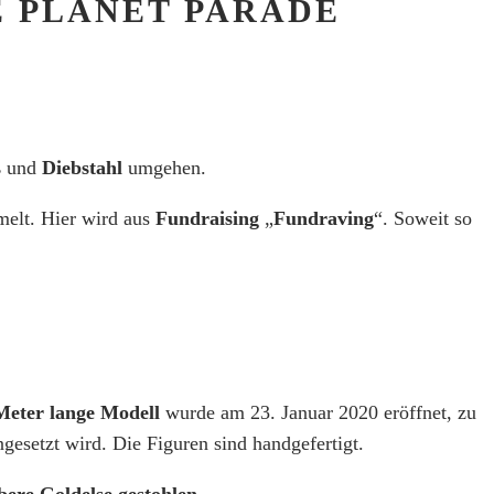
E PLANET PARADE
s
und
Diebstahl
umgehen.
elt. Hier wird aus
Fundraising
„
Fundraving
“. Soweit so
Meter lange Modell
wurde am 23. Januar 2020 eröffnet, zu
gesetzt wird. Die Figuren sind handgefertigt.
bere Goldelse gestohlen
.