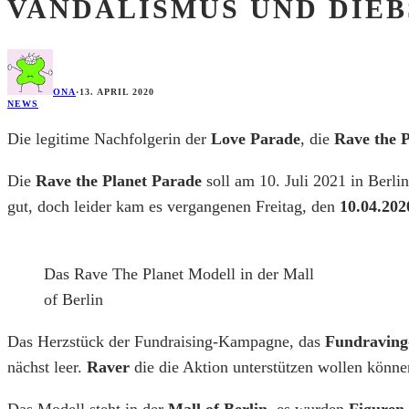
VANDALISMUS UND DIEB
ONA
·
13. APRIL 2020
NEWS
Die legitime Nachfolgerin der
Love Parade
, die
Rave the 
Die
Rave the Planet Parade
soll am 10. Juli 2021 in Berli
gut, doch leider kam es vergangenen Freitag, den
10.04.202
Das Rave The Planet Modell in der Mall
of Berlin
Das Herzstück der Fundraising-Kampagne, das
Fundraving-
nächst leer.
Raver
die die Aktion unterstützen wollen könne
Das Modell steht in der
Mall of Berlin
, es wurden
Figuren 