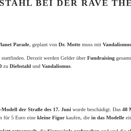
STAHL BEI DER RAVE TH
Planet Parade
, geplant von
Dr. Motte
muss mit
Vandalismu
n stattfinden. Derzeit werden Gelder über
Fundraising
gesamm
0
zu
Diebstahl
und
Vandalismus
.
Modell der Straße des 17. Juni
wurde beschädigt. Das
48 
n für 5 Euro eine
kleine Figur
kaufen, die
in das Modelle
ein
platt getrampelt
, die
Siegessäule zerbrochen
und und die
o