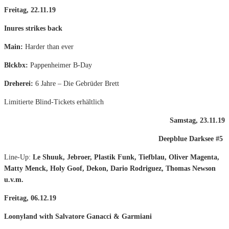
Freitag, 22.11.19
Inures strikes back
Main:
Harder than ever
Blckbx:
Pappenheimer B-Day
Dreherei:
6 Jahre – Die Gebrüder Brett
Limitierte Blind-Tickets erhältlich
Samstag, 23.11.19
Deepblue Darksee #5
Line-Up:
Le Shuuk, Jebroer, Plastik Funk, Tiefblau, Oliver Magenta,
Matty Menck, Holy Goof, Dekon, Dario Rodriguez, Thomas Newson
u.v.m.
Freitag, 06.12.19
Loonyland with Salvatore Ganacci & Garmiani