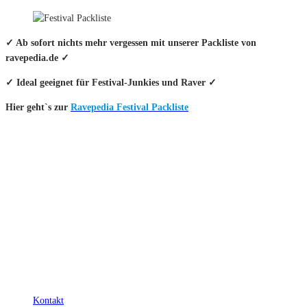
✓ Ab sofort nichts mehr vergessen mit unserer Packliste von
ravepedia.de ✓
✓ Ideal geeignet für Festival-Junkies und Raver ✓
Hier geht`s zur
Ravepedia Festival Packliste
INFO
Hinter den mit (*) gekennzeichneten Links stecken sogenannte Affiliate-
Links. Das heißt, wenn du ein Produkt über den Link kaufst, erhalten wir
eine kleine Provision. Als Amazon-Partner verdiene ich an qualifizierten
Verkäufen.
Wichtig: Für dich bleibt beim Preis alles beim Alten!
Kontakt