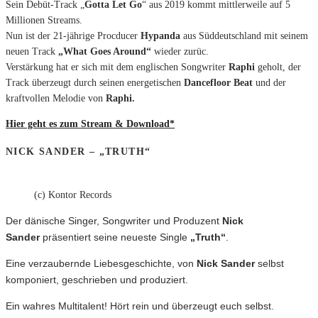
Sein Debüt-Track „
Gotta Let Go
“ aus 2019 kommt mittlerweile auf 5
Millionen Streams.
Nun ist der 21-jährige Procducer
Hypanda
aus Süddeutschland mit seinem
neuen Track
„What Goes Around“
wieder zurüc.
Verstärkung hat er sich mit dem englischen Songwriter
Raphi
geholt, der
Track überzeugt durch seinen energetischen
Dancefloor Beat
und der
kraftvollen Melodie von
Raphi.
Hier geht es zum Stream & Download*
NICK SANDER – „TRUTH“
(c) Kontor Records
Der dänische Singer, Songwriter und Produzent
Nick
Sander
präsentiert seine neueste Single
„Truth“
.
Eine verzaubernde Liebesgeschichte, von
Nick Sander
selbst
komponiert, geschrieben und produziert.
Ein wahres Multitalent!
Hört rein und überzeugt euch selbst.