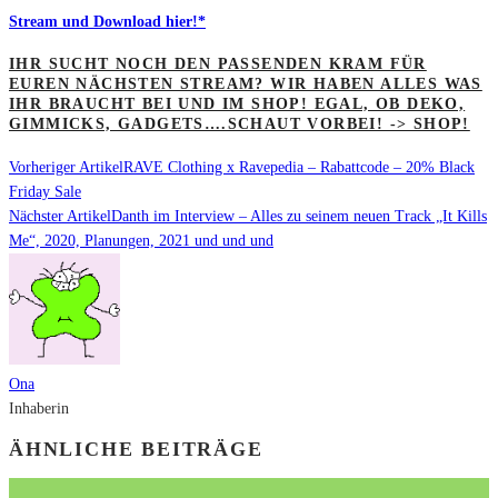
Stream und Download hier!*
IHR SUCHT NOCH DEN PASSENDEN KRAM FÜR
EUREN NÄCHSTEN STREAM? WIR HABEN ALLES WAS
IHR BRAUCHT BEI UND IM SHOP! EGAL, OB DEKO,
GIMMICKS, GADGETS….SCHAUT VORBEI! -> SHOP!
Vorheriger Artikel
RAVE Clothing x Ravepedia – Rabattcode – 20% Black
Friday Sale
Nächster Artikel
Danth im Interview – Alles zu seinem neuen Track „It Kills
Me“, 2020, Planungen, 2021 und und und
Ona
Inhaberin
ÄHNLICHE BEITRÄGE