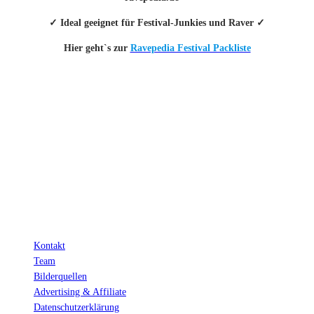
✓ Ideal geeignet für Festival-Junkies und Raver ✓
Hier geht`s zur
Ravepedia Festival Packliste
INFO
Hinter den mit (*) gekennzeichneten Links stecken sogenannte Affiliate-
Links. Das heißt, wenn du ein Produkt über den Link kaufst, erhalten wir
eine kleine Provision. Als Amazon-Partner verdiene ich an qualifizierten
Verkäufen.
Wichtig: Für dich bleibt beim Preis alles beim Alten!
Kontakt
Team
Bilderquellen
Advertising & Affiliate
Datenschutzerklärung