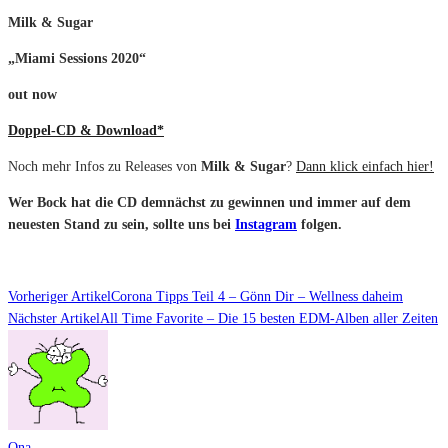
Milk & Sugar
„Miami Sessions 2020“
out now
Doppel-CD & Download*
Noch mehr Infos zu Releases von
Milk & Sugar
?
Dann klick einfach hier!
Wer Bock hat die CD demnächst zu gewinnen und immer auf dem
neuesten Stand zu sein, sollte uns bei
Instagram
folgen.
Vorheriger Artikel
Corona Tipps Teil 4 – Gönn Dir – Wellness daheim
Nächster Artikel
All Time Favorite – Die 15 besten EDM-Alben aller Zeiten
Ona