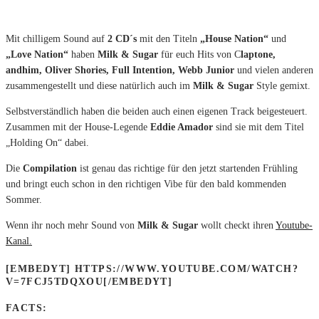
Mit chilligem Sound auf
2 CD´s
mit den Titeln
„House Nation“
und
„Love Nation“
haben
Milk & Sugar
für euch Hits von C
laptone,
andhim, Oliver Shories, Full Intention, Webb Junior
und vielen anderen
zusammengestellt und diese natürlich auch im
Milk & Sugar
Style gemixt.
Selbstverständlich haben die beiden auch einen eigenen Track beigesteuert.
Zusammen mit der House-Legende
Eddie Amador
sind sie mit dem Titel
„Holding On“ dabei.
Die
Compilation
ist genau das richtige für den jetzt startenden Frühling
und bringt euch schon in den richtigen Vibe für den bald kommenden
Sommer.
Wenn ihr noch mehr Sound von
Milk & Sugar
wollt checkt ihren
Youtube-
Kanal.
[EMBEDYT] HTTPS://WWW.YOUTUBE.COM/WATCH?
V=7FCJ5TDQXOU[/EMBEDYT]
FACTS: