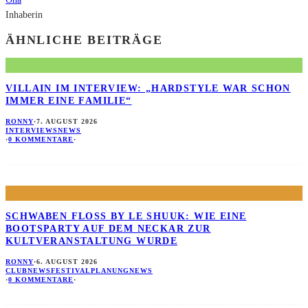
Inhaberin
ÄHNLICHE BEITRÄGE
VILLAIN IM INTERVIEW: „HARDSTYLE WAR SCHON
IMMER EINE FAMILIE“
RONNY
·
7. AUGUST 2026
INTERVIEWS
NEWS
·
0 KOMMENTARE
·
SCHWABEN FLOSS BY LE SHUUK: WIE EINE B
OOTSPARTY AUF DEM NECKAR ZUR K
ULTVERANSTALTUNG WURDE
RONNY
·
6. AUGUST 2026
CLUBNEWS
FESTIVALPLANUNG
NEWS
·
0 KOMMENTARE
·