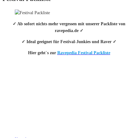
✓ Ab sofort nichts mehr vergessen mit unserer Packliste von
ravepedia.de ✓
✓ Ideal geeignet für Festival-Junkies und Raver ✓
Hier geht`s zur
Ravepedia Festival Packliste
INFO
Hinter den mit (*) gekennzeichneten Links stecken sogenannte Affiliate-
Links. Das heißt, wenn du ein Produkt über den Link kaufst, erhalten wir
eine kleine Provision. Als Amazon-Partner verdiene ich an qualifizierten
Verkäufen.
Wichtig: Für dich bleibt beim Preis alles beim Alten!