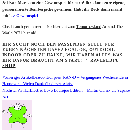
& Ryan Marciano eine Gewinnspiel für euch! Ihr könnt eure eigene,
personalisierte Bomberjacke gewinnen. Habt ihr Bock dann macht
mit!
-> Gewinnspiel
Checkt auch gern unseren Nachbericht zum
Tomorrowland
Around The
World 2021
hier
ab!
IHR SUCHT NOCH DEN PASSENDEN STUFF FÜR
EUREN NÄCHSTEN RAVE? EGAL OB, OUTDOOR,
INDOOR ODER ZU HAUSE, WIR HABEN ALLES WAS
IHR DAFÜR BRAUCHT AM START!
-> RAVEPEDIA-
SHOP
Vorheriger Artikel
Bassqontrol pres. RAN-D – Vergangenes Wochenende in
Hannover – Vielen Dank für diesen Abriss
Nächster Artikel
Electric Love Boutique Edition – Martin Garrix als Suprise
Act