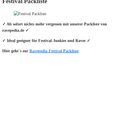
Festival Packliste
✓ Ab sofort nichts mehr vergessen mit unserer Packliste von
ravepedia.de ✓
✓ Ideal geeignet für Festival-Junkies und Raver ✓
Hier geht`s zur
Ravepedia Festival Packliste
INFO
Hinter den mit (*) gekennzeichneten Links stecken sogenannte Affiliate-
Links. Das heißt, wenn du ein Produkt über den Link kaufst, erhalten wir
eine kleine Provision. Als Amazon-Partner verdiene ich an qualifizierten
Verkäufen.
Wichtig: Für dich bleibt beim Preis alles beim Alten!