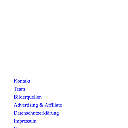
INFO
Hinter den mit (*) gekennzeichneten Links stecken sogenannt
Partner verdiene ich an qualifizierten Verkäufen.
Wichtig: Für dich bleibt beim Preis alles beim Alten!
Kontakt
Team
Bilderquellen
Advertising & Affiliate
Datenschutzerklärung
Impressum