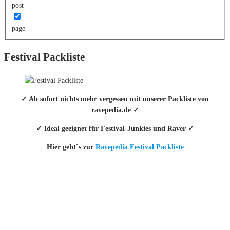
post
page
Festival Packliste
✓ Ab sofort nichts mehr vergessen mit unserer Packliste von
ravepedia.de ✓
✓ Ideal geeignet für Festival-Junkies und Raver ✓
Hier geht`s zur
Ravepedia Festival Packliste
INFO
Hinter den mit (*) gekennzeichneten Links stecken sogenannte Affiliate-
Links. Das heißt, wenn du ein Produkt über den Link kaufst, erhalten wir
eine kleine Provision. Als Amazon-Partner verdiene ich an qualifizierten
Verkäufen.