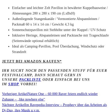
Einfacher und leichter Zelt Pavillon in bewährter Kuppelbauweise /
Abmessungen 280 x 280 x 190 cm (LxBxH)
Außenliegende Stangenkanäle / Vormontierte Abspannleinen /
Packmaß 60 x 14 x 14 cm / Gewicht 4,3 kg
Sonnenschutzpavillon mit Stehhöhe unter der Kuppel / UV-Schutz
Inklusive Heringe, Abspannleinen und Packtasche mit Trageschlaufe
(Seitenwände optional erhältlich)
Ideal als Camping-Pavillon, Pool Überdachung, Windschutz oder
Strandzelt
JETZT BEI AMAZON KAUFEN*
IHR SUCHT NOCH DEN PASSENDEN STUFF FÜR EUER
FESTIVALCAMP, DANN SCHAUT GERN IN
UNSERE
PACKLISTE
ODER EINFACH BEI UNS
IM
SHOP
VORBEI!
Vorheriger Artikel
Nature One – 60.000 Raver feiern endlich wieder
Zuhause – „like nowhere else“
Nächster Artikel
Im Ravepedia-Interview – Prophecy über das Arbeiten als
Dj-Duo, ihre Musik u.v.m.