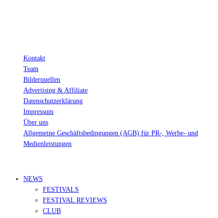
Wichtig: Für dich bleibt beim Preis alles beim Alten!
Kontakt
Team
Bilderquellen
Advertising & Affiliate
Datenschutzerklärung
Impressum
Über uns
Allgemeine Geschäftsbedingungen (AGB) für PR-, Werbe- und
Medienleistungen
© Ravepedia 2022| ALL RIGHTS RESERVED.
NEWS
FESTIVALS
FESTIVAL REVIEWS
CLUB