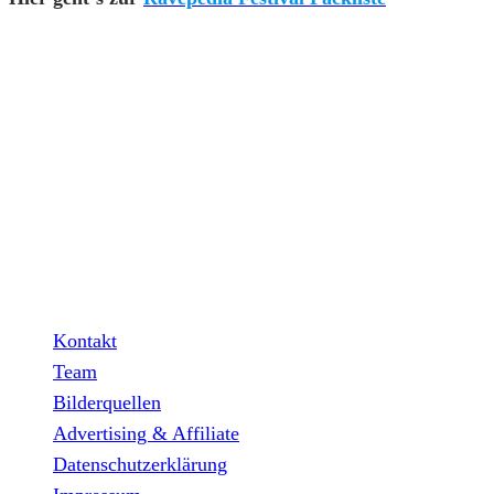
INFO
Hinter den mit (*) gekennzeichneten Links stecken sogenannt
Partner verdiene ich an qualifizierten Verkäufen.
Wichtig: Für dich bleibt beim Preis alles beim Alten!
Kontakt
Team
Bilderquellen
Advertising & Affiliate
Datenschutzerklärung