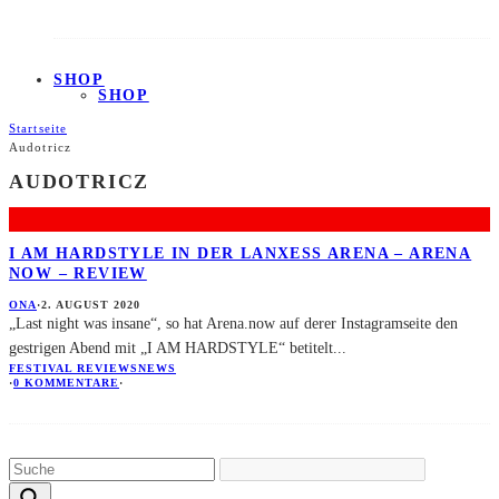
SHOP
SHOP
Startseite
Audotricz
AUDOTRICZ
I AM HARDSTYLE IN DER LANXESS ARENA – ARENA
NOW – REVIEW
ONA
·
2. AUGUST 2020
„Last night was insane“, so hat Arena.now auf derer Instagramseite den
gestrigen Abend mit „I AM HARDSTYLE“ betitelt
...
FESTIVAL REVIEWS
NEWS
·
0 KOMMENTARE
·