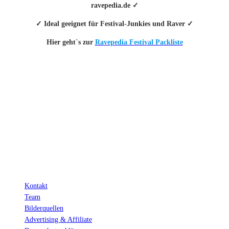
ravepedia.de ✓
✓ Ideal geeignet für Festival-Junkies und Raver ✓
Hier geht`s zur
Ravepedia Festival Packliste
INFO
Hinter den mit (*) gekennzeichneten Links stecken sogenannte Affiliate-
Links. Das heißt, wenn du ein Produkt über den Link kaufst, erhalten wir
eine kleine Provision. Als Amazon-Partner verdiene ich an qualifizierten
Verkäufen.
Wichtig: Für dich bleibt beim Preis alles beim Alten!
Kontakt
Team
Bilderquellen
Advertising & Affiliate