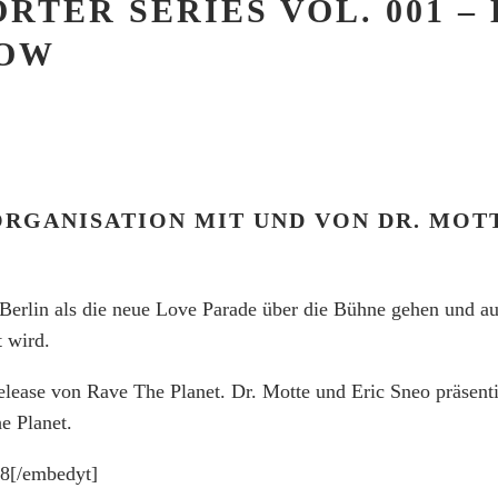
RTER SERIES VOL. 001 –
NOW
ORGANISATION MIT UND VON DR. MOT
in Berlin als die neue Love Parade über die Bühne gehen und 
t wird.
elease von Rave The Planet. Dr. Motte und Eric Sneo präsent
e Planet.
8[/embedyt]