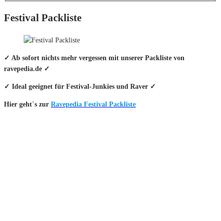
Festival Packliste
✓ Ab sofort nichts mehr vergessen mit unserer Packliste von
ravepedia.de ✓
✓ Ideal geeignet für Festival-Junkies und Raver ✓
Hier geht`s zur
Ravepedia Festival Packliste
INFO
Hinter den mit (*) gekennzeichneten Links stecken sogenannte Affiliate-
Links. Das heißt, wenn du ein Produkt über den Link kaufst, erhalten wir
eine kleine Provision. Als Amazon-Partner verdiene ich an qualifizierten
Verkäufen.
Wichtig: Für dich bleibt beim Preis alles beim Alten!