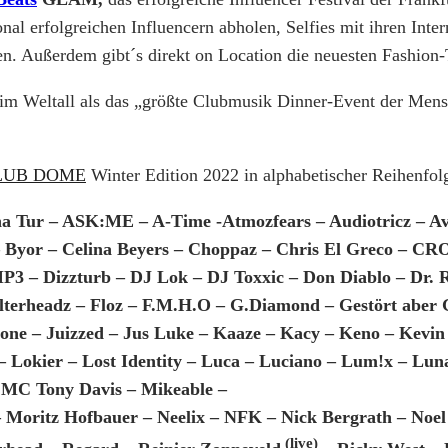
onal erfolgreichen Influencern abholen, Selfies mit ihren Int
n. Außerdem gibt´s direkt on Location die neuesten Fashion-
st im Weltall als das „größte Clubmusik Dinner-Event der Me
LUB DOME
Winter Edition 2022 in alphabetischer Reihenfol
nna Tur – ASK:ME – A-Time -Atmozfears – Audiotricz – Av
– Byor – Celina Beyers – Choppaz – Chris El Greco – CR
P3 – Dizzturb – DJ Lok – DJ Toxxic – Don Diablo – Dr. 
lterheadz – Floz – F.M.H.O – G.Diamond – Gestört aber G
tone – Juizzed – Jus Luke – Kaaze – Kacy – Keno – Kevi
 Lokier – Lost Identity – Luca – Luciano – Lum!x – Lu
 MC Tony Davis – Mikeable –
Moritz Hofbauer – Neelix – NFK – Nick Bergrath – Noel H
(live)