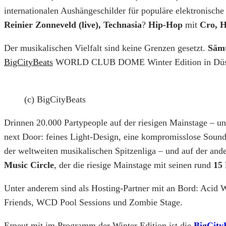
internationalen Aushängeschilder für populäre elektronisch
Reinier Zonneveld (live), Technasia
?
Hip-Hop
mit
Cro, H
Der musikalischen Vielfalt sind keine Grenzen gesetzt.
Sämt
BigCityBeats
WORLD CLUB DOME Winter Edition in Düssel
(c) BigCityBeats
Drinnen 20.000 Partypeople auf der riesigen Mainstage – un
next Door: feines Light-Design, eine kompromisslose Sound-A
der weltweiten musikalischen Spitzenliga – und auf der ande
Music Circle
, der die riesige Mainstage mit seinen rund
15
Unter anderem sind als Hosting-Partner mit an Bord: Acid 
Friends, WCD Pool Sessions und Zombie Stage.
Erneut mit im Programm der Winter Edition ist die
BigCity