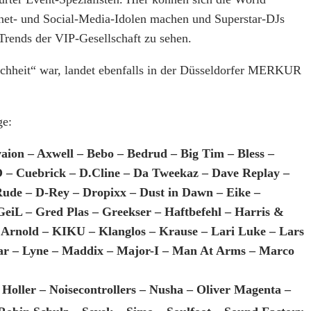
ernet- und Social-Media-Idolen machen und Superstar-DJs
Trends der VIP-Gesellschaft zu sehen.
nschheit“ war, landet ebenfalls in der Düsseldorfer MERKUR
ge:
aion – Axwell – Bebo – Bedrud – Big Tim – Bless –
O – Cuebrick – D.Cline – Da Tweekaz – Dave Replay –
Rude – D-Rey – Dropixx – Dust in Dawn – Eike –
eiL – Gred Plas – Greekser – Haftbefehl – Harris &
n Arnold – KIKU – Klanglos – Krause – Lari Luke – Lars
nar – Lyne – Maddix – Major-I – Man At Arms – Marco
oller – Noisecontrollers – Nusha – Oliver Magenta –