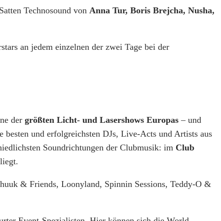
 Satten Technosound von
Anna Tur, Boris Brejcha, Nusha,
rstars an jedem einzelnen der zwei Tage bei der
ine der
größten Licht- und Lasershows Europas
– und
 besten und erfolgreichsten DJs, Live-Acts und Artists aus
schiedlichsten Soundrichtungen der Clubmusik: im
Club
liegt.
 Shuuk & Friends, Loonyland, Spinnin Sessions, Teddy-O &
furter Event-Spezialisten. Hier können sich die World