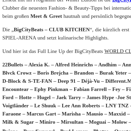
Clubber die neuesten Fashion- & Beauty-Tipps bei internati
beim großen
Meet & Greet
hautnah und persönlich begegne
Die „
BigCityBeats – CLUB KITCHEN
“, die kürzlich er
SPIEL-ARENA und setzt kulinarische Highlights.
Und hier ist das Full Line Up der BigCityBeats
WORLD C
22Bullets – Alexia K. – Alfred Heinrichs – Andhim – A
Blvck Crowz – Boris Brejcha – Brandon – Burak Yeter 
D-Block & S-TE-FAN – Deep 91 – Déjà-Vu – Different.M
Encountear – Ephy Pinkman – Fabian Farrell – Fey – Fi
Ford – Hotte – Hugel – Jaek Tarry – James Hype -Joe S
Voigtländer – Le Shuuk – Lee Ann Roberts – LNY TNZ –
Faraone – Marcus Gart – Marisha – Mausio – Maxxid –
Milk & Sugar – Miniro – Mirsultan – Moguai – Molow – 