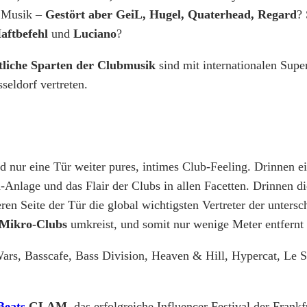
e Musik –
Gestört aber GeiL, Hugel, Quaterhead, Regard
?
aftbefehl
und
Luciano
?
liche Sparten der Clubmusik
sind mit internationalen Supe
dorf vertreten.
d nur eine Tür weiter pures, intimes Club-Feeling. Drinnen e
nlage und das Flair der Clubs in allen Facetten. Drinnen die
ren Seite der Tür die global wichtigsten Vertreter der unter
 Mikro-Clubs
umkreist, und somit nur wenige Meter entfernt 
Wars, Basscafe, Bass Division, Heaven & Hill, Hypercat, Le
Beats
GLAM,
das erfolgreiche Influencer Festival der Frank