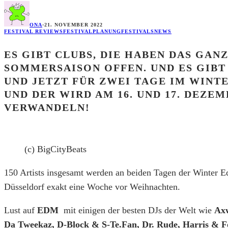
ONA
·
21. NOVEMBER 2022
FESTIVAL REVIEWS
FESTIVALPLANUNG
FESTIVALS
NEWS
ES GIBT CLUBS, DIE HABEN DAS GAN
SOMMERSAISON OFFEN. UND ES GIBT
UND JETZT FÜR ZWEI TAGE IM WINTE
UND DER WIRD AM 16. UND 17. DEZEM
ERWANDELN!
(c) BigCityBeats
150 Artists insgesamt werden an beiden Tagen der Winter Ed
Düsseldorf exakt eine Woche vor Weihnachten.
Lust auf
EDM
mit einigen der besten DJs der Welt wie
Axw
Da Tweekaz, D-Block & S-Te.Fan, Dr. Rude, Harris & Fo