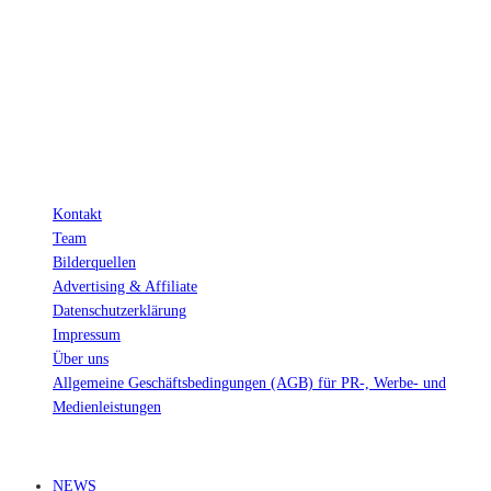
Links. Das heißt, wenn du ein Produkt über den Link kaufst, erhalten wir
eine kleine Provision. Als Amazon-Partner verdiene ich an qualifizierten
Verkäufen.
Wichtig: Für dich bleibt beim Preis alles beim Alten!
Kontakt
Team
Bilderquellen
Advertising & Affiliate
Datenschutzerklärung
Impressum
Über uns
Allgemeine Geschäftsbedingungen (AGB) für PR-, Werbe- und
Medienleistungen
© Ravepedia 2022| ALL RIGHTS RESERVED.
NEWS