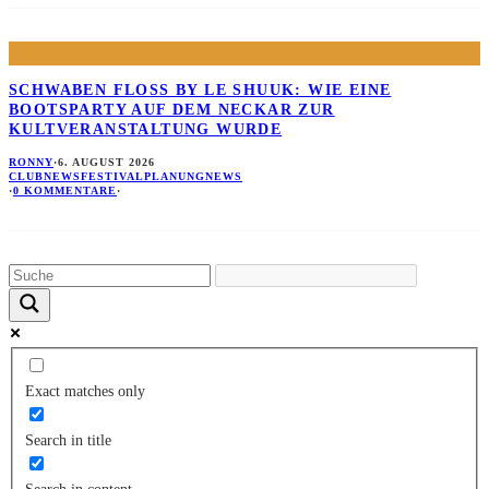
SCHWABEN FLOSS BY LE SHUUK: WIE EINE B
OOTSPARTY AUF DEM NECKAR ZUR K
ULTVERANSTALTUNG WURDE
RONNY
·
6. AUGUST 2026
CLUBNEWS
FESTIVALPLANUNG
NEWS
·
0 KOMMENTARE
·
Exact matches only
Search in title