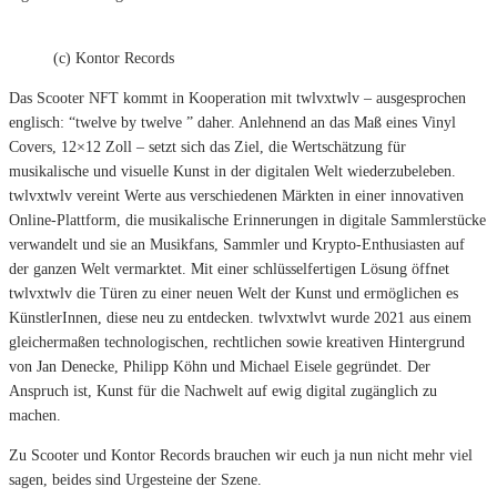
(c) Kontor Records
Das Scooter NFT kommt in Kooperation mit twlvxtwlv – ausgesprochen
englisch: “twelve by twelve ” daher. Anlehnend an das Maß eines Vinyl
Covers, 12×12 Zoll – setzt sich das Ziel, die Wertschätzung für
musikalische und visuelle Kunst in der digitalen Welt wiederzubeleben.
twlvxtwlv vereint Werte aus verschiedenen Märkten in einer innovativen
Online-Plattform, die musikalische Erinnerungen in digitale Sammlerstücke
verwandelt und sie an Musikfans, Sammler und Krypto-Enthusiasten auf
der ganzen Welt vermarktet. Mit einer schlüsselfertigen Lösung öffnet
twlvxtwlv die Türen zu einer neuen Welt der Kunst und ermöglichen es
KünstlerInnen, diese neu zu entdecken. twlvxtwlvt wurde 2021 aus einem
gleichermaßen technologischen, rechtlichen sowie kreativen Hintergrund
von Jan Denecke, Philipp Köhn und Michael Eisele gegründet. Der
Anspruch ist, Kunst für die Nachwelt auf ewig digital zugänglich zu
machen.
Zu Scooter und Kontor Records brauchen wir euch ja nun nicht mehr viel
sagen, beides sind Urgesteine der Szene.