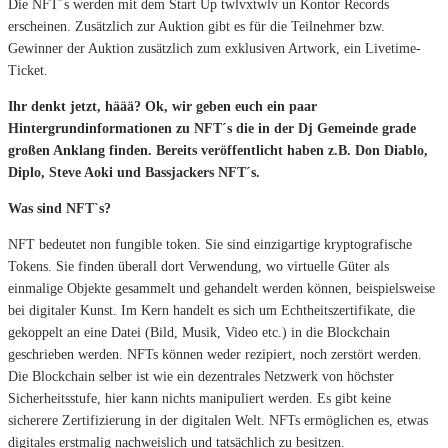
Die NFT´s werden mit dem Start Up twlvxtwlv un Kontor Records
erscheinen. Zusätzlich zur Auktion gibt es für die Teilnehmer bzw.
Gewinner der Auktion zusätzlich zum exklusiven Artwork, ein Livetime-
Ticket.
Ihr denkt jetzt, häää? Ok, wir geben euch ein paar
Hintergrundinformationen zu NFT´s die in der Dj Gemeinde grade
großen Anklang finden. Bereits veröffentlicht haben z.B. Don Diablo,
Diplo, Steve Aoki und Bassjackers NFT´s.
Was sind NFT`s?
NFT bedeutet non fungible token. Sie sind einzigartige kryptografische
Tokens. Sie finden überall dort Verwendung, wo virtuelle Güter als
einmalige Objekte gesammelt und gehandelt werden können, beispielsweise
bei digitaler Kunst. Im Kern handelt es sich um Echtheitszertifikate, die
gekoppelt an eine Datei (Bild, Musik, Video etc.) in die Blockchain
geschrieben werden. NFTs können weder rezipiert, noch zerstört werden.
Die Blockchain selber ist wie ein dezentrales Netzwerk von höchster
Sicherheitsstufe, hier kann nichts manipuliert werden. Es gibt keine
sicherere Zertifizierung in der digitalen Welt. NFTs ermöglichen es, etwas
digitales erstmalig nachweislich und tatsächlich zu besitzen.