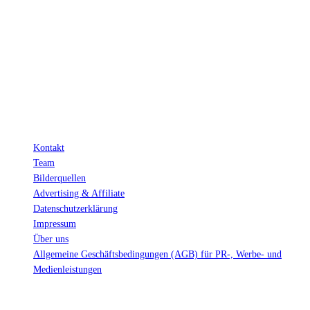
Hinter den mit (*) gekennzeichneten Links stecken sogenannte Affiliate-
Links. Das heißt, wenn du ein Produkt über den Link kaufst, erhalten wir
eine kleine Provision. Als Amazon-Partner verdiene ich an qualifizierten
Verkäufen.
Wichtig: Für dich bleibt beim Preis alles beim Alten!
Kontakt
Team
Bilderquellen
Advertising & Affiliate
Datenschutzerklärung
Impressum
Über uns
Allgemeine Geschäftsbedingungen (AGB) für PR-, Werbe- und
Medienleistungen
© Ravepedia 2022| ALL RIGHTS RESERVED.