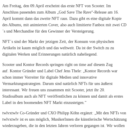
Am Freitag, den 09.April erscheint das erste NFT von Scooter. Im
Anschluss passenden zum Album „God Save The Rave“-Release am 16.
April kommt dann das zweite NFT raus. Dazu gibt es eine digitale Kopie
des Albums, mit animierten Cover, also auch limitierte Fanbox mit zwei CD
´s und Merchandise für den Gewinner der Versteigerung.
NFT´s sind der Markt der jetzigen Zeit, der Konsum von physischen
Artikeln ist kaum möglich und das weltweit. Da ist der Switch zu zu
digitalen Werken und Erinnerungen natürlich naheliegend.
Scooter und Kontor Records springen right on time auf diesem Zug
auf. Kontor Gründer und Label Chef Jens Thele: „Kontor Records war
schon immer Vorreiter für digitale Medien und innovative
Vermarktungsstrategien. Darum sind natürlich NFTs für uns äußerst
interessant. Wir freuen uns zusammen mit Scooter, jetzt ihr 20.
Studioalbum auch als NFT veröffentlichen zu können und damit als erstes
Label in den boomenden NFT Markt einzusteigen.”
twlvxtwlv Co-Gründer und CXO Philipp Köhn ergänzt: „Mit den NFTs von
twlvxtwlv ist es uns möglich, MusikerInnen die künstlerische Wertschätzung
wiederzugeben, die in den letzten Jahren verloren gegangen ist. Wir wollen