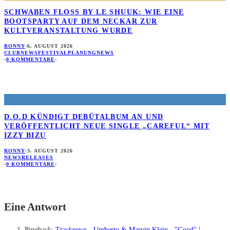
SCHWABEN FLOSS BY LE SHUUK: WIE EINE B
OOTSPARTY AUF DEM NECKAR ZUR K
ULTVERANSTALTUNG WURDE
RONNY
·
6. AUGUST 2026
CLUBNEWS
FESTIVALPLANUNG
NEWS
·
0 KOMMENTARE
·
D.O.D KÜNDIGT DEBÜTALBUM AN UND
VERÖFFENTLICHT NEUE SINGLE „CAREFUL“ MIT
IZZY BIZU
RONNY
·
3. AUGUST 2026
NEWS
RELEASES
·
0 KOMMENTARE
·
Eine Antwort
Pingback:
Tracknews - Umberto & Marvin Klein - "Good" |