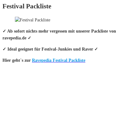
Festival Packliste
✓ Ab sofort nichts mehr vergessen mit unserer Packliste von
ravepedia.de ✓
✓ Ideal geeignet für Festival-Junkies und Raver ✓
Hier geht`s zur
Ravepedia Festival Packliste
INFO
Hinter den mit (*) gekennzeichneten Links stecken sogenannte Affiliate-
Links. Das heißt, wenn du ein Produkt über den Link kaufst, erhalten wir
eine kleine Provision. Als Amazon-Partner verdiene ich an qualifizierten
Verkäufen.
Wichtig: Für dich bleibt beim Preis alles beim Alten!