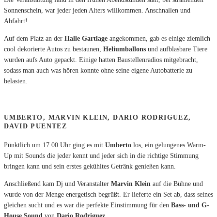
Sonnenschein, war jeder jeden Alters willkommen. Anschnallen und
Abfahrt!
Auf dem Platz an der
Halle Gartlage
angekommen, gab es einige ziemlich
cool dekorierte Autos zu bestaunen,
Heliumballons
und aufblasbare Tiere
wurden aufs Auto gepackt. Einige hatten Baustellenradios mitgebracht,
sodass man auch was hören konnte ohne seine eigene Autobatterie zu
belasten.
UMBERTO, MARVIN KLEIN, DARIO RODRIGUEZ,
DAVID PUENTEZ
Pünktlich um 17.00 Uhr ging es mit
Umberto
los, ein gelungenes Warm-
Up mit Sounds die jeder kennt und jeder sich in die richtige Stimmung
bringen kann und sein erstes gekühltes Getränk genießen kann.
Anschließend kam Dj und Veranstalter
Marvin Klein
auf die Bühne und
wurde von der Menge energetisch begrüßt. Er lieferte ein Set ab, dass seines
gleichen sucht und es war die perfekte Einstimmung für den
Bass- und
G-
House Sound
von
Dario
Rodriguez.