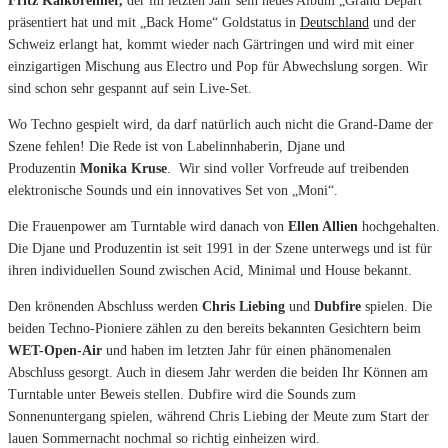
Fritz Kalkbrenner,
der im letzten Jahr sein neues Album „Grand Depart“
präsentiert hat und mit „Back Home“ Goldstatus in
Deutschland
und der
Schweiz erlangt hat, kommt wieder nach Gärtringen und wird mit einer
einzigartigen Mischung aus Electro und Pop für Abwechslung sorgen. Wir
sind schon sehr gespannt auf sein Live-Set.
Wo Techno gespielt wird, da darf natürlich auch nicht die Grand-Dame der
Szene fehlen! Die Rede ist von Labelinnhaberin, Djane und
Produzentin
Monika Kruse
. Wir sind voller Vorfreude auf treibenden
elektronische Sounds und ein innovatives Set von „Moni“.
Die Frauenpower am Turntable wird danach von
Ellen Allien
hochgehalten.
Die Djane und Produzentin ist seit 1991 in der Szene unterwegs und ist für
ihren individuellen Sound zwischen Acid, Minimal und House bekannt.
Den krönenden Abschluss werden
Chris Liebing
und
Dubfire
spielen. Die
beiden Techno-Pioniere zählen zu den bereits bekannten Gesichtern beim
WET-Open-Air
und haben im letzten Jahr für einen phänomenalen
Abschluss gesorgt. Auch in diesem Jahr werden die beiden Ihr Können am
Turntable unter Beweis stellen. Dubfire wird die Sounds zum
Sonnenuntergang spielen, während Chris Liebing der Meute zum Start der
lauen Sommernacht nochmal so richtig einheizen wird.