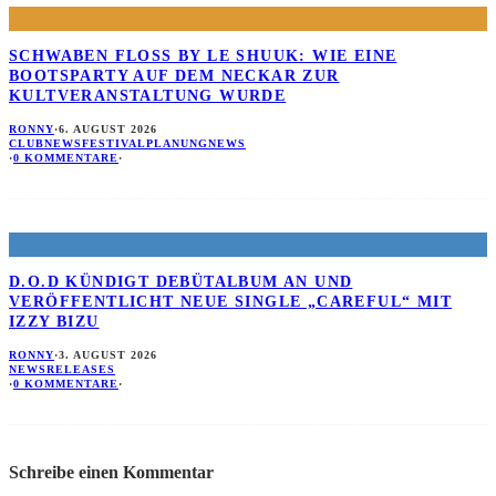
SCHWABEN FLOSS BY LE SHUUK: WIE EINE B
OOTSPARTY AUF DEM NECKAR ZUR K
ULTVERANSTALTUNG WURDE
RONNY
·
6. AUGUST 2026
CLUBNEWS
FESTIVALPLANUNG
NEWS
·
0 KOMMENTARE
·
D.O.D KÜNDIGT DEBÜTALBUM AN UND
VERÖFFENTLICHT NEUE SINGLE „CAREFUL“ MIT
IZZY BIZU
RONNY
·
3. AUGUST 2026
NEWS
RELEASES
·
0 KOMMENTARE
·
Schreibe einen Kommentar