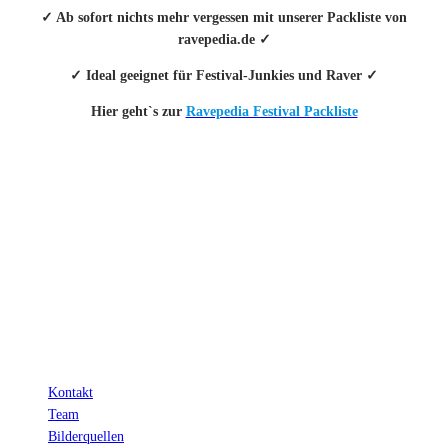
✓ Ab sofort nichts mehr vergessen mit unserer Packliste von
ravepedia.de ✓
✓ Ideal geeignet für Festival-Junkies und Raver ✓
Hier geht`s zur
Ravepedia Festival Packliste
INFO
Hinter den mit (*) gekennzeichneten Links stecken sogenannte Affiliate-
Links. Das heißt, wenn du ein Produkt über den Link kaufst, erhalten wir
eine kleine Provision. Als Amazon-Partner verdiene ich an qualifizierten
Verkäufen.
Wichtig: Für dich bleibt beim Preis alles beim Alten!
Kontakt
Team
Bilderquellen