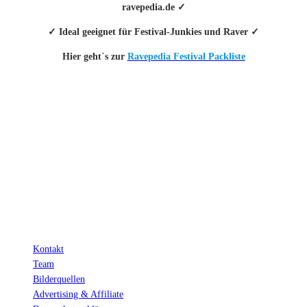
ravepedia.de ✓
✓ Ideal geeignet für Festival-Junkies und Raver ✓
Hier geht`s zur
Ravepedia Festival Packliste
INFO
Hinter den mit (*) gekennzeichneten Links stecken sogenannte Affiliate-
Links. Das heißt, wenn du ein Produkt über den Link kaufst, erhalten wir
eine kleine Provision. Als Amazon-Partner verdiene ich an qualifizierten
Verkäufen.
Wichtig: Für dich bleibt beim Preis alles beim Alten!
Kontakt
Team
Bilderquellen
Advertising & Affiliate