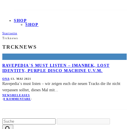
SHOP
SHOP
Startseite
Trcknews
TRCKNEWS
RAVEPEDIA`S MUST LISTEN – IMANBEK, LOST
IDENTITY, PURPLE DISCO MACHINE U.V.M.
ONA
·
13. MAI 2021
Ravepedia´s must listen – wir zeigen euch die neuen Tracks die ihr nicht
verpassen solltet, dieses Mal mit
...
NEWS
RELEASES
·
0 KOMMENTARE
·