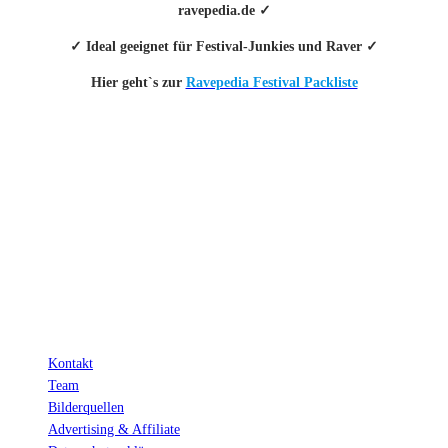
ravepedia.de ✓
✓ Ideal geeignet für Festival-Junkies und Raver ✓
Hier geht`s zur
Ravepedia Festival Packliste
INFO
Hinter den mit (*) gekennzeichneten Links stecken sogenannte Affiliate-
Links. Das heißt, wenn du ein Produkt über den Link kaufst, erhalten wir
eine kleine Provision. Als Amazon-Partner verdiene ich an qualifizierten
Verkäufen.
Wichtig: Für dich bleibt beim Preis alles beim Alten!
Kontakt
Team
Bilderquellen
Advertising & Affiliate