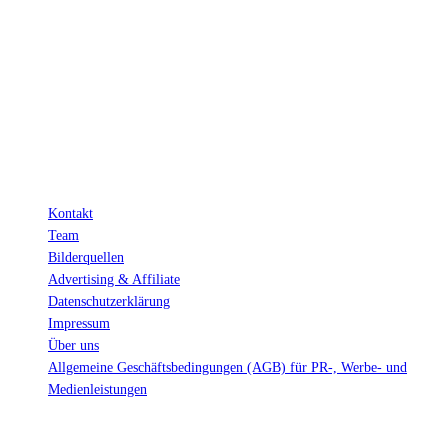
Links. Das heißt, wenn du ein Produkt über den Link kaufst, erhalten wir
eine kleine Provision. Als Amazon-Partner verdiene ich an qualifizierten
Verkäufen.
Wichtig: Für dich bleibt beim Preis alles beim Alten!
Kontakt
Team
Bilderquellen
Advertising & Affiliate
Datenschutzerklärung
Impressum
Über uns
Allgemeine Geschäftsbedingungen (AGB) für PR-, Werbe- und
Medienleistungen
© Ravepedia 2022| ALL RIGHTS RESERVED.