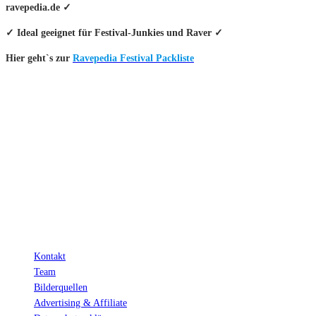
ravepedia.de ✓
✓ Ideal geeignet für Festival-Junkies und Raver ✓
Hier geht`s zur
Ravepedia Festival Packliste
INFO
Hinter den mit (*) gekennzeichneten Links stecken sogenannte Affiliate-
Links. Das heißt, wenn du ein Produkt über den Link kaufst, erhalten wir
eine kleine Provision. Als Amazon-Partner verdiene ich an qualifizierten
Verkäufen.
Wichtig: Für dich bleibt beim Preis alles beim Alten!
Kontakt
Team
Bilderquellen
Advertising & Affiliate