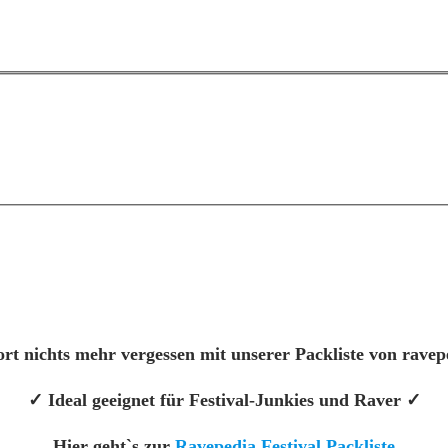
rt nichts mehr vergessen mit unserer Packliste von rave
✓ Ideal geeignet für Festival-Junkies und Raver ✓
Hier geht`s zur
Ravepedia Festival Packliste