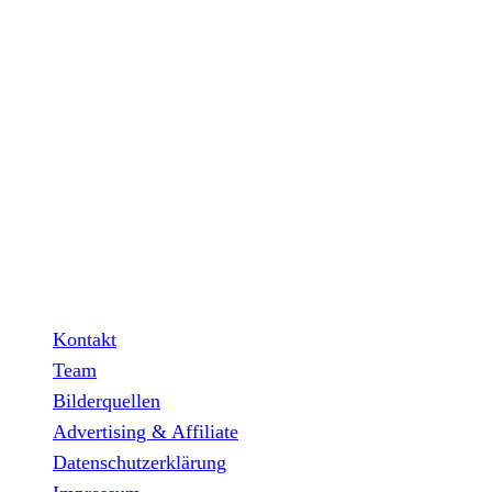
INFO
Hinter den mit (*) gekennzeichneten Links stecken sogenannt
Partner verdiene ich an qualifizierten Verkäufen.
Wichtig: Für dich bleibt beim Preis alles beim Alten!
Kontakt
Team
Bilderquellen
Advertising & Affiliate
Datenschutzerklärung