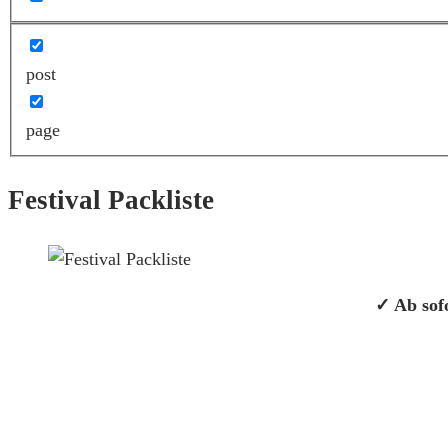
post
page
Festival Packliste
✓ Ab sofo
INFO