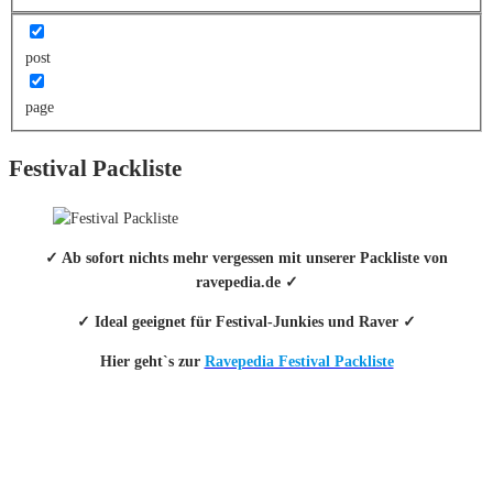
post
page
Festival Packliste
✓ Ab sofort nichts mehr vergessen mit unserer Packliste von
ravepedia.de ✓
✓ Ideal geeignet für Festival-Junkies und Raver ✓
Hier geht`s zur
Ravepedia Festival Packliste
INFO
Hinter den mit (*) gekennzeichneten Links stecken sogenannte Affiliate-
Links. Das heißt, wenn du ein Produkt über den Link kaufst, erhalten wir
eine kleine Provision. Als Amazon-Partner verdiene ich an qualifizierten