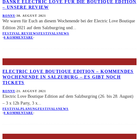
DANKE ELECTRIC LOVE FÜR DIE BOUTIQUE EDITION
– UNSERE REVIEW
RONNY
·
30. AUGUST 2021
Wir waren für Euch an diesem Wochenende bei der Electric Love Boutique
Edition 2021 auf dem Salzburgring und
...
FESTIVAL REVIEWS
FESTIVALS
NEWS
·
0 KOMMENTARE
·
ELECTRIC LOVE BOUTIQUE EDITION – KOMMENDES
WOCHENENDE IN SALZUBURG – ES GIBT NOCH
TICKETS
RONNY
·
21. AUGUST 2021
Electric Love Boutique Edition auf dem Salzburgring (26. bis 28. August)
– 3 x 12h Party, 3 x
...
FESTIVALPLANUNG
FESTIVALS
NEWS
·
0 KOMMENTARE
·