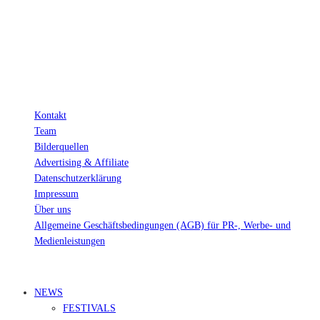
Verkäufen.
Wichtig: Für dich bleibt beim Preis alles beim Alten!
Kontakt
Team
Bilderquellen
Advertising & Affiliate
Datenschutzerklärung
Impressum
Über uns
Allgemeine Geschäftsbedingungen (AGB) für PR-, Werbe- und
Medienleistungen
© Ravepedia 2022| ALL RIGHTS RESERVED.
NEWS
FESTIVALS