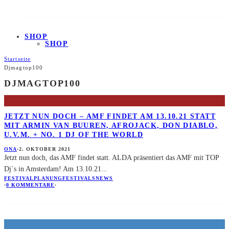
SHOP
SHOP
Startseite
Djmagtop100
DJMAGTOP100
JETZT NUN DOCH – AMF FINDET AM 13.10.21 STATT
MIT ARMIN VAN BUUREN, AFROJACK, DON DIABLO,
U.V.M. + NO. 1 DJ OF THE WORLD
ONA
·
2. OKTOBER 2021
Jetzt nun doch, das AMF findet statt. ALDA präsentiert das AMF mit TOP
Dj´s in Amsterdam! Am 13.10.21
...
FESTIVALPLANUNG
FESTIVALS
NEWS
·
0 KOMMENTARE
·