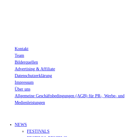
Verkäufen.
Wichtig: Für dich bleibt beim Preis alles beim Alten!
Kontakt
Team
Bilderquellen
Advertising & Affiliate
Datenschutzerklärung
Impressum
Über uns
Allgemeine Geschäftsbedingungen (AGB) für PR-, Werbe- und
Medienleistungen
© Ravepedia 2022| ALL RIGHTS RESERVED.
NEWS
FESTIVALS