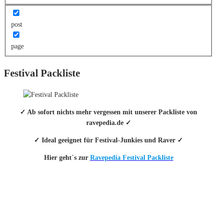
post
page
Festival Packliste
✓ Ab sofort nichts mehr vergessen mit unserer Packliste von
ravepedia.de ✓
✓ Ideal geeignet für Festival-Junkies und Raver ✓
Hier geht`s zur
Ravepedia Festival Packliste
INFO
Hinter den mit (*) gekennzeichneten Links stecken sogenannte Affiliate-
Links. Das heißt, wenn du ein Produkt über den Link kaufst, erhalten wir
eine kleine Provision. Als Amazon-Partner verdiene ich an qualifizierten