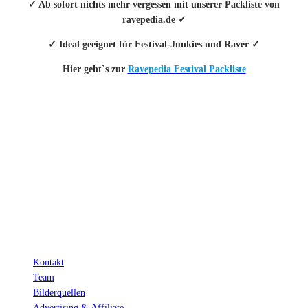
✓ Ab sofort nichts mehr vergessen mit unserer Packliste von
ravepedia.de ✓
✓ Ideal geeignet für Festival-Junkies und Raver ✓
Hier geht`s zur
Ravepedia Festival Packliste
INFO
Hinter den mit (*) gekennzeichneten Links stecken sogenannte Affiliate-
Links. Das heißt, wenn du ein Produkt über den Link kaufst, erhalten wir
eine kleine Provision. Als Amazon-Partner verdiene ich an qualifizierten
Verkäufen.
Wichtig: Für dich bleibt beim Preis alles beim Alten!
Kontakt
Team
Bilderquellen
Advertising & Affiliate