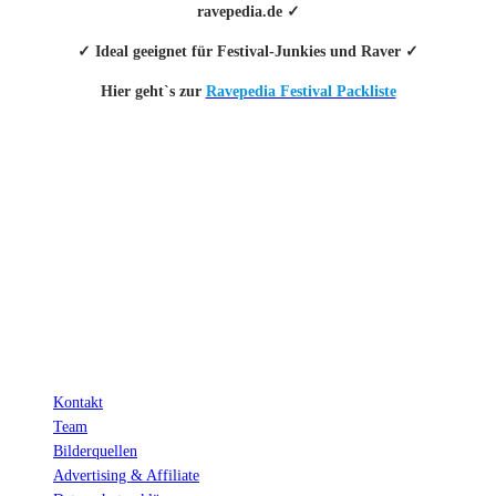
ravepedia.de ✓
✓ Ideal geeignet für Festival-Junkies und Raver ✓
Hier geht`s zur
Ravepedia Festival Packliste
INFO
Hinter den mit (*) gekennzeichneten Links stecken sogenannte Affiliate-
Links. Das heißt, wenn du ein Produkt über den Link kaufst, erhalten wir
eine kleine Provision. Als Amazon-Partner verdiene ich an qualifizierten
Verkäufen.
Wichtig: Für dich bleibt beim Preis alles beim Alten!
Kontakt
Team
Bilderquellen
Advertising & Affiliate