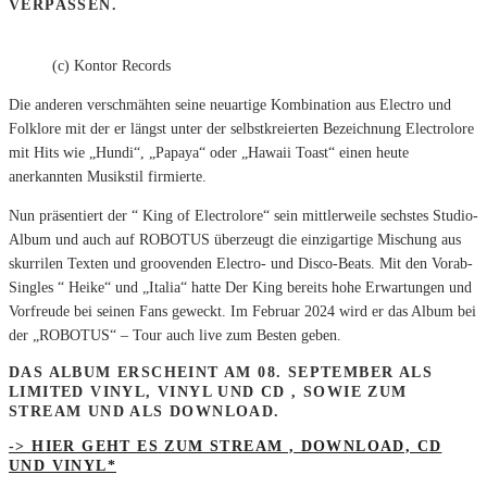
VERPASSEN.
(c) Kontor Records
Die anderen verschmähten seine neuartige Kombination aus Electro und
Folklore mit der er längst unter der selbstkreierten Bezeichnung Electrolore
mit Hits wie „Hundi“, „Papaya“ oder „Hawaii Toast“ einen heute
anerkannten Musikstil firmierte.
Nun präsentiert der “ King of Electrolore“ sein mittlerweile sechstes Studio-
Album und auch auf ROBOTUS überzeugt die einzigartige Mischung aus
skurrilen Texten und groovenden Electro- und Disco-Beats. Mit den Vorab-
Singles “ Heike“ und „Italia“ hatte Der King bereits hohe Erwartungen und
Vorfreude bei seinen Fans geweckt. Im Februar 2024 wird er das Album bei
der „ROBOTUS“ – Tour auch live zum Besten geben.
DAS ALBUM ERSCHEINT AM 08. SEPTEMBER ALS
LIMITED VINYL, VINYL UND CD , SOWIE ZUM
STREAM UND ALS DOWNLOAD.
-> HIER GEHT ES ZUM STREAM , DOWNLOAD, CD
UND VINYL*