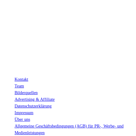
INFO
Hinter den mit (*) gekennzeichneten Links stecken sogenannte Affiliate-
Links. Das heißt, wenn du ein Produkt über den Link kaufst, erhalten wir
eine kleine Provision. Als Amazon-Partner verdiene ich an qualifizierten
Verkäufen.
Wichtig: Für dich bleibt beim Preis alles beim Alten!
Kontakt
Team
Bilderquellen
Advertising & Affiliate
Datenschutzerklärung
Impressum
Über uns
Allgemeine Geschäftsbedingungen (AGB) für PR-, Werbe- und
Medienleistungen