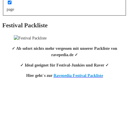
page
Festival Packliste
✓ Ab sofort nichts mehr vergessen mit unserer Packliste von
ravepedia.de ✓
✓ Ideal geeignet für Festival-Junkies und Raver ✓
Hier geht`s zur
Ravepedia Festival Packliste
INFO
Hinter den mit (*) gekennzeichneten Links stecken sogenannte Affiliate-
Links. Das heißt, wenn du ein Produkt über den Link kaufst, erhalten wir
eine kleine Provision. Als Amazon-Partner verdiene ich an qualifizierten
Verkäufen.
Wichtig: Für dich bleibt beim Preis alles beim Alten!