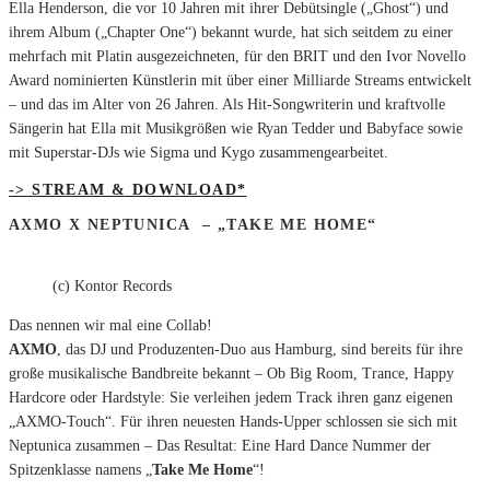
Ella Henderson, die vor 10 Jahren mit ihrer Debütsingle („Ghost“) und
ihrem Album („Chapter One“) bekannt wurde, hat sich seitdem zu einer
mehrfach mit Platin ausgezeichneten, für den BRIT und den Ivor Novello
Award nominierten Künstlerin mit über einer Milliarde Streams entwickelt
– und das im Alter von 26 Jahren. Als Hit-Songwriterin und kraftvolle
Sängerin hat Ella mit Musikgrößen wie Ryan Tedder und Babyface sowie
mit Superstar-DJs wie Sigma und Kygo zusammengearbeitet.
-> STREAM & DOWNLOAD*
AXMO X NEPTUNICA – „TAKE ME HOME“
(c) Kontor Records
Das nennen wir mal eine Collab!
AXMO
, das DJ und Produzenten-Duo aus Hamburg, sind bereits für ihre
große musikalische Bandbreite bekannt – Ob Big Room, Trance, Happy
Hardcore oder Hardstyle: Sie verleihen jedem Track ihren ganz eigenen
„AXMO-Touch“. Für ihren neuesten Hands-Upper schlossen sie sich mit
Neptunica zusammen – Das Resultat: Eine Hard Dance Nummer der
Spitzenklasse namens „
Take Me Home
“!