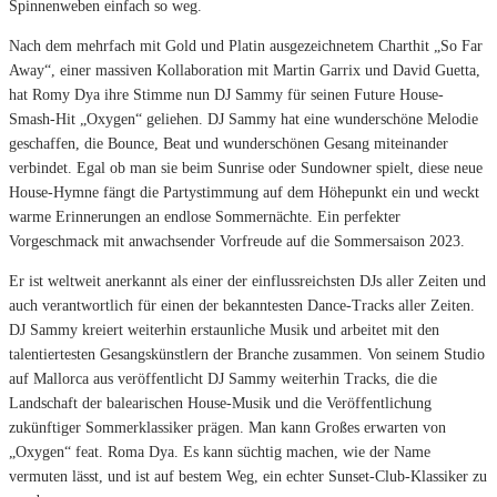
Spinnenweben einfach so weg.
Nach dem mehrfach mit Gold und Platin ausgezeichnetem Charthit „So Far
Away“, einer massiven Kollaboration mit Martin Garrix und David Guetta,
hat Romy Dya ihre Stimme nun DJ Sammy für seinen Future House-
Smash-Hit „Oxygen“ geliehen. DJ Sammy hat eine wunderschöne Melodie
geschaffen, die Bounce, Beat und wunderschönen Gesang miteinander
verbindet. Egal ob man sie beim Sunrise oder Sundowner spielt, diese neue
House-Hymne fängt die Partystimmung auf dem Höhepunkt ein und weckt
warme Erinnerungen an endlose Sommernächte. Ein perfekter
Vorgeschmack mit anwachsender Vorfreude auf die Sommersaison 2023.
Er ist weltweit anerkannt als einer der einflussreichsten DJs aller Zeiten und
auch verantwortlich für einen der bekanntesten Dance-Tracks aller Zeiten.
DJ Sammy kreiert weiterhin erstaunliche Musik und arbeitet mit den
talentiertesten Gesangskünstlern der Branche zusammen. Von seinem Studio
auf Mallorca aus veröffentlicht DJ Sammy weiterhin Tracks, die die
Landschaft der balearischen House-Musik und die Veröffentlichung
zukünftiger Sommerklassiker prägen. Man kann Großes erwarten von
„Oxygen“ feat. Roma Dya. Es kann süchtig machen, wie der Name
vermuten lässt, und ist auf bestem Weg, ein echter Sunset-Club-Klassiker zu