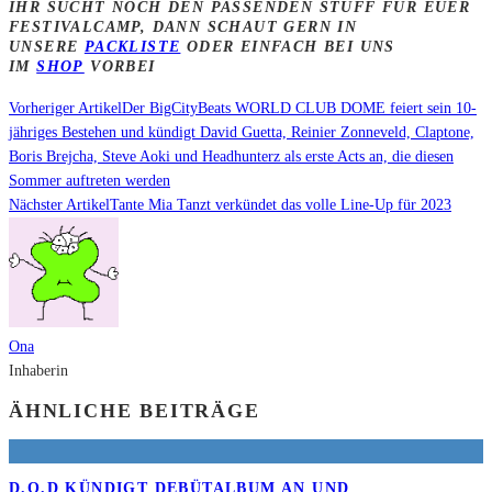
IHR SUCHT NOCH DEN PASSENDEN STUFF FÜR EUER
FESTIVALCAMP, DANN SCHAUT GERN IN
UNSERE
PACKLISTE
ODER EINFACH BEI UNS
IM
SHOP
VORBEI
Vorheriger Artikel
Der BigCityBeats WORLD CLUB DOME feiert sein 10-
jähriges Bestehen und kündigt David Guetta, Reinier Zonneveld, Claptone,
Boris Brejcha, Steve Aoki und Headhunterz als erste Acts an, die diesen
Sommer auftreten werden
Nächster Artikel
Tante Mia Tanzt verkündet das volle Line-Up für 2023
Ona
Inhaberin
ÄHNLICHE BEITRÄGE
D.O.D KÜNDIGT DEBÜTALBUM AN UND