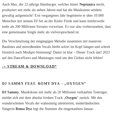
Auch Max, der 22-jährige Hamburger, welcher hinter
Neptunica
steckt,
produziert seit mehr als sieben Jahren und hat die Musikszene seitdem
gewaltig aufgemischt! Erst vergangenes Jahr begeisterte er über 10.000
Menschen mit seinem DJ Set an der Kieler Förde und kann mittlerweile
mehr als 200 Millionen Streams vorweisen. Es war also vorherzusehen, dass
eine gemeinsame Single mehr als vielversprechend ist.
Die Verschmelzung der eingängigen Melodie zusammen mit massiven
Basslines und mitreißenden Vocals bleibt sofort im Kopf hängen und schreit
förmlich nach Moshpit-Stimmung! Damit ist klar – Dieser Track darf 2023
auf den Dancefloors und Mainstages rund um den Globus nicht fehlen!
-> STREAM & DOWNLOAD*
DJ SAMMY FEAT. ROMY DYA – „
OXYGEN“
DJ Sammy
, Musikikone mit mehr als 20 Millionen verkauften Tonträger,
meldet sich mit dem absolut freshen Track „
Oxygen
“ zurück. Mit den
wunderschönen Vocals der wahnsinnig talentierten, niederländischen
Sängerin
Roma Dya
fegt die Nummer die eingestaubten Januar-