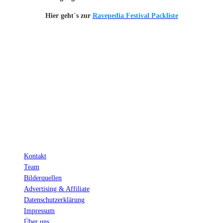
Hier geht`s zur
Ravepedia Festival Packliste
INFO
Hinter den mit (*) gekennzeichneten Links stecken sogenannte Affiliate-
Links. Das heißt, wenn du ein Produkt über den Link kaufst, erhalten wir
eine kleine Provision. Als Amazon-Partner verdiene ich an qualifizierten
Verkäufen.
Wichtig: Für dich bleibt beim Preis alles beim Alten!
Kontakt
Team
Bilderquellen
Advertising & Affiliate
Datenschutzerklärung
Impressum
Über uns