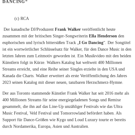
DANCING“
(c) RCA
Der kanadische DJ/Produzent
Frank Walker
veröffentlicht heute
zusammen mit der britischen Singer-Songwriterin
Ella Henderson
den
euphorischen und lyrisch bittersüßen Track „
I Go Dancing
“. Der Songtitel
ist ein wortwörtlicher Schlüsselsatz für Walker, für den Dance Music in den
letzten Jahren zum Leitmotiv geworden ist. Ein Musikvideo mit den beiden
Künstlern folgt in Kürze. Walkers Katalog hat weltweit 400 Millionen
Streams erreicht, und eine Reihe seiner Singles erzielte in den USA und
Kanada die Charts. Walker erweitert als erste Veröffentlichung des Jahres
2023 seinen Katalog mit dieser neuen, tanzbaren Herzschmerz-Hymne.
Der aus Toronto stammende Künstler Frank Walker hat seit 2016 mehr als
400 Millionen Streams für seine energiegeladenen Songs und Remixe
gesammelt, die ihn auf das Line-Up unzähliger Festivals wie das Ultra
Music Festival, Veld Festival und Tomorrowland befördert haben. Als
Support für Dance-Größen wie Kygo und Loud Luxury tourte er bereits
durch Nordamerika, Europa, Asien und Australien.