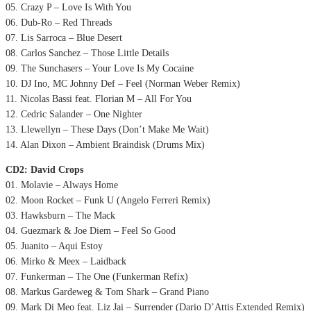
05. Crazy P – Love Is With You
06. Dub-Ro – Red Threads
07. Lis Sarroca – Blue Desert
08. Carlos Sanchez – Those Little Details
09. The Sunchasers – Your Love Is My Cocaine
10. DJ Ino, MC Johnny Def – Feel (Norman Weber Remix)
11. Nicolas Bassi feat. Florian M – All For You
12. Cedric Salander – One Nighter
13. Llewellyn – These Days (Don’t Make Me Wait)
14. Alan Dixon – Ambient Braindisk (Drums Mix)
CD2: David Crops
01. Molavie – Always Home
02. Moon Rocket – Funk U (Angelo Ferreri Remix)
03. Hawksburn – The Mack
04. Guezmark & Joe Diem – Feel So Good
05. Juanito – Aqui Estoy
06. Mirko & Meex – Laidback
07. Funkerman – The One (Funkerman Refix)
08. Markus Gardeweg & Tom Shark – Grand Piano
09. Mark Di Meo feat. Liz Jai – Surrender (Dario D’Attis Extended Remix)