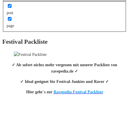
post
page
Festival Packliste
✓ Ab sofort nichts mehr vergessen mit unserer Packliste von
ravepedia.de ✓
✓ Ideal geeignet für Festival-Junkies und Raver ✓
Hier geht`s zur
Ravepedia Festival Packliste
INFO
Hinter den mit (*) gekennzeichneten Links stecken sogenannte Affiliate-
Links. Das heißt, wenn du ein Produkt über den Link kaufst, erhalten wir
eine kleine Provision. Als Amazon-Partner verdiene ich an qualifizierten