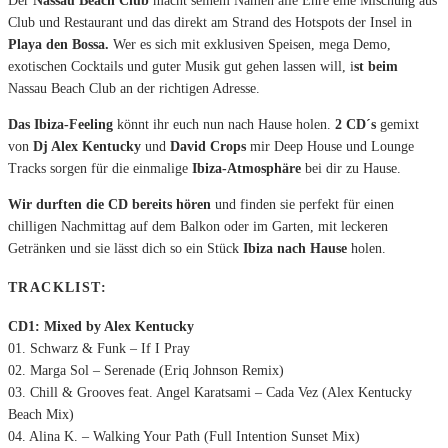
Der
Nassau Beach Club
macht seinem Namen alle Ehre eine Mischung aus
Club und Restaurant und das direkt am Strand des Hotspots der Insel in
Playa den Bossa.
Wer es sich mit exklusiven Speisen, mega Demo,
exotischen Cocktails und guter Musik gut gehen lassen will, i
st beim
Nassau Beach Club an der richtigen Adresse.
Das Ibiza-Feeling
könnt ihr euch nun nach Hause holen.
2 CD´s
gemixt
von
Dj Alex Kentucky
und
David Crops
mir Deep House und Lounge
Tracks sorgen für die einmalige
Ibiza-Atmosphäre
bei dir zu Hause.
Wir durften die CD bereits hören
und finden sie perfekt für einen
chilligen Nachmittag auf dem Balkon oder im Garten, mit leckeren
Getränken und sie lässt dich so ein Stück
Ibiza nach Hause
holen.
TRACKLIST:
CD1: Mixed by Alex Kentucky
01. Schwarz & Funk – If I Pray
02. Marga Sol – Serenade (Eriq Johnson Remix)
03. Chill & Grooves feat. Angel Karatsami – Cada Vez (Alex Kentucky
Beach Mix)
04. Alina K. – Walking Your Path (Full Intention Sunset Mix)