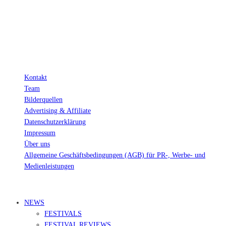
Verkäufen.
Wichtig: Für dich bleibt beim Preis alles beim Alten!
Kontakt
Team
Bilderquellen
Advertising & Affiliate
Datenschutzerklärung
Impressum
Über uns
Allgemeine Geschäftsbedingungen (AGB) für PR-, Werbe- und
Medienleistungen
© Ravepedia 2022| ALL RIGHTS RESERVED.
NEWS
FESTIVALS
FESTIVAL REVIEWS