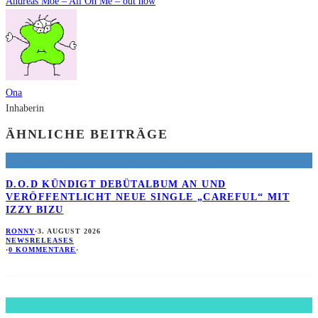
Andreas Moe – All On Me – out now
Ona
Inhaberin
ÄHNLICHE BEITRÄGE
D.O.D KÜNDIGT DEBÜTALBUM AN UND
VERÖFFENTLICHT NEUE SINGLE „CAREFUL“ MIT
IZZY BIZU
RONNY
·
3. AUGUST 2026
NEWS
RELEASES
·
0 KOMMENTARE
·