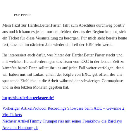
exc-events
Mein Fazit zur Harder.Better.Faster. fällt zum Abschluss durchweg positiv
aus und ich kann es jedem nur empfehlen, der aus der Region kommt, sich
ein Ticket für diese Veranstaltung zu besorgen. Für mich steht bereits heute
fest, dass ich im nächsten Jahr wieder ein Teil der HBF sein werde.
Ihr interessiert euch dafür, wer hinter der Harder.Better.Faster steckt und
mit welchen Herausforderungen das Team von EXC in der letzten Zeit zu
kämpfen hatte? Dann solltet ihr uns auf jeden Fall weiter verfolgen, denn
wir haben uns mit Lukas, einem der Köpfe von EXC, getroffen, der uns
spannende Einblicke in die Arbeit während der schwierigen Coronaphase
und in den letzten Monaten gegeben hat.
https://harderbetterfaster.de/
Vorheriger Artikel
Protocol Recordings Showcase beim ADE – Gewinne 2
Vip-Tickets
Nächster Artikel
Timmy Trumpet riss mit seiner Freakshow die Barclays
Arena in Hamburg ab