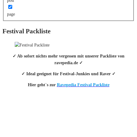
post
page
Festival Packliste
✓ Ab sofort nichts mehr vergessen mit unserer Packliste von
ravepedia.de ✓
✓ Ideal geeignet für Festival-Junkies und Raver ✓
Hier geht`s zur
Ravepedia Festival Packliste
INFO
Hinter den mit (*) gekennzeichneten Links stecken sogenannte Affiliate-
Links. Das heißt, wenn du ein Produkt über den Link kaufst, erhalten wir
eine kleine Provision. Als Amazon-Partner verdiene ich an qualifizierten
Verkäufen.
Wichtig: Für dich bleibt beim Preis alles beim Alten!