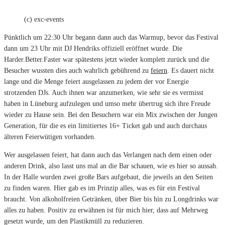
(c) exc-events
Pünktlich um 22:30 Uhr begann dann auch das Warmup, bevor das Festival
dann um 23 Uhr mit DJ Hendriks offiziell eröffnet wurde. Die
Harder.Better.Faster war spätestens jetzt wieder komplett zurück und die
Besucher wussten dies auch wahrlich gebührend zu
feiern
. Es dauert nicht
lange und die Menge feiert ausgelassen zu jedem der vor Energie
strotzenden DJs. Auch ihnen war anzumerken, wie sehr sie es vermisst
haben in Lüneburg aufzulegen und umso mehr übertrug sich ihre Freude
wieder zu Hause sein. Bei den Besuchern war ein Mix zwischen der Jungen
Generation, für die es ein limitiertes 16+ Ticket gab und auch durchaus
älteren Feierwütigen vorhanden.
Wer ausgelassen feiert, hat dann auch das Verlangen nach dem einen oder
anderen Drink, also lasst uns mal an die Bar schauen, wie es hier so aussah.
In der Halle wurden zwei große Bars aufgebaut, die jeweils an den Seiten
zu finden waren. Hier gab es im Prinzip alles, was es für ein Festival
braucht. Von alkoholfreien Getränken, über Bier bis hin zu Longdrinks war
alles zu haben. Positiv zu erwähnen ist für mich hier, dass auf Mehrweg
gesetzt wurde, um den Plastikmüll zu reduzieren.