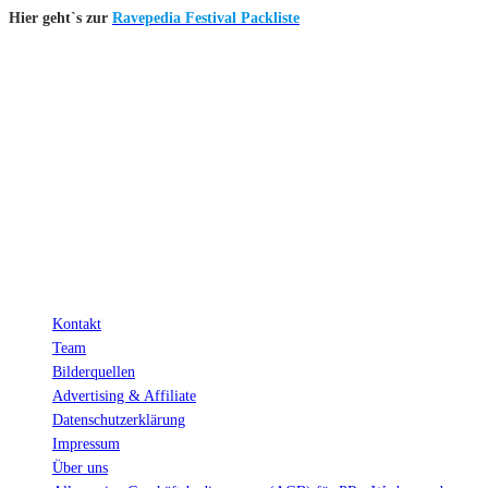
Hier geht`s zur
Ravepedia Festival Packliste
INFO
Hinter den mit (*) gekennzeichneten Links stecken sogenannte Affiliate-
Links. Das heißt, wenn du ein Produkt über den Link kaufst, erhalten wir
eine kleine Provision. Als Amazon-Partner verdiene ich an qualifizierten
Verkäufen.
Wichtig: Für dich bleibt beim Preis alles beim Alten!
Kontakt
Team
Bilderquellen
Advertising & Affiliate
Datenschutzerklärung
Impressum
Über uns