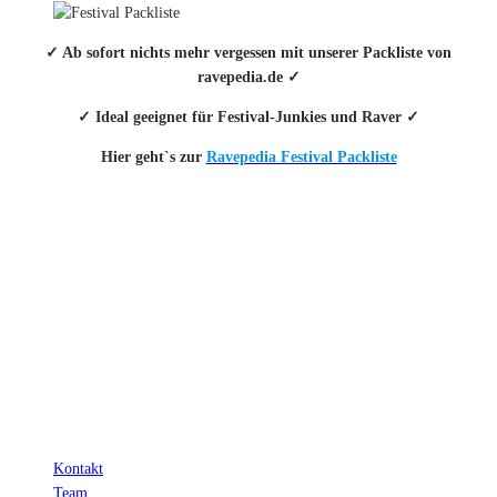
✓ Ab sofort nichts mehr vergessen mit unserer Packliste von
ravepedia.de ✓
✓ Ideal geeignet für Festival-Junkies und Raver ✓
Hier geht`s zur
Ravepedia Festival Packliste
INFO
Hinter den mit (*) gekennzeichneten Links stecken sogenannte Affiliate-
Links. Das heißt, wenn du ein Produkt über den Link kaufst, erhalten wir
eine kleine Provision. Als Amazon-Partner verdiene ich an qualifizierten
Verkäufen.
Wichtig: Für dich bleibt beim Preis alles beim Alten!
Kontakt
Team