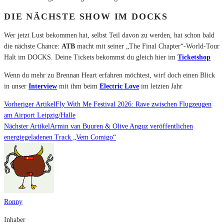
DIE NÄCHSTE SHOW IM DOCKS
Wer jetzt Lust bekommen hat, selbst Teil davon zu werden, hat schon bald
die nächste Chance:
ATB
macht mit seiner „The Final Chapter“-World-Tour
Halt im DOCKS. Deine Tickets bekommst du gleich hier im
Ticketshop
Wenn du mehr zu Brennan Heart erfahren möchtest, wirf doch einen Blick
in unser
Interview
mit ihm beim
Electric Love
im letzten Jahr
Vorheriger Artikel
Fly With Me Festival 2026: Rave zwischen Flugzeugen
am Airport Leipzig/Halle
Nächster Artikel
Armin van Buuren & Olive Anguz veröffentlichen
energiegeladenen Track „Vem Comigo“
Ronny
Inhaber