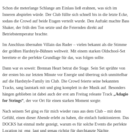
Schon die meterlange Schlange am Einlass ließ erahnen, was sich im
Inneren abspielen würde. Der Club füllte sich schnell bis in die letzte Ecke,
sodass die Crowd auf beide Etagen verteilt wurde. Den Auftakt machte Bass
Shaker, der früh den Ton setzte und die Feiernden direkt auf
Betriebstemperatur brachte.
Im Anschluss übernahm Villain das Ruder – vielen bekannt als die Stimme
der größten Hardstyle-Bühnen weltweit. Mit einem starken Oldschool-Set
bereitete er die perfekte Grundlage für das, was folgen sollte.
Dann war es soweit: Brennan Heart betrat die Stage. Sein Set sprühte von
der ersten bis zur letzten Minute vor Energie und übertrug sich unmittelbar
auf die Hardstyle-Family im Club. Die Crowd feierte seine bekannten
Tracks, sang lautstark mit und ging komplett in der Musik auf. Besonders
hängen geblieben ist dabei auch der erst am Freitag releaste Track
„Adagio
for Strings“
, der vor Ort für einen starken Moment sorgte.
Nach seinem Set ging es für mich wieder raus aus dem Club – mit dem
Gefühl, einen dieser Abende erlebt zu haben, die einfach funktionieren. Das
DOCKS hat einmal mehr gezeigt, warum es für solche Events die perfekte
Location ist: eng, laut und genau richtig für durchtanzte Nächte.