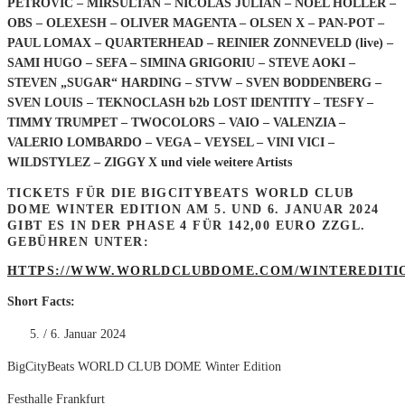
PETROVIC – MIRSULTAN – NICOLAS JULIAN – NOEL HOLLER –
OBS – OLEXESH – OLIVER MAGENTA – OLSEN X – PAN-POT –
PAUL LOMAX – QUARTERHEAD – REINIER ZONNEVELD (live) –
SAMI HUGO – SEFA – SIMINA GRIGORIU – STEVE AOKI –
STEVEN „SUGAR“ HARDING – STVW – SVEN BODDENBERG –
SVEN LOUIS – TEKNOCLASH b2b LOST IDENTITY – TESFY –
TIMMY TRUMPET – TWOCOLORS – VAIO – VALENZIA –
VALERIO LOMBARDO – VEGA – VEYSEL – VINI VICI –
WILDSTYLEZ – ZIGGY X und viele weitere Artists
TICKETS FÜR DIE BIGCITYBEATS WORLD CLUB
DOME WINTER EDITION AM 5. UND 6. JANUAR 2024
GIBT ES IN DER PHASE 4 FÜR 142,00 EURO ZZGL.
GEBÜHREN UNTER:
HTTPS://WWW.WORLDCLUBDOME.COM/WINTEREDITI
Short Facts:
/ 6. Januar 2024
BigCityBeats WORLD CLUB DOME Winter Edition
Festhalle Frankfurt