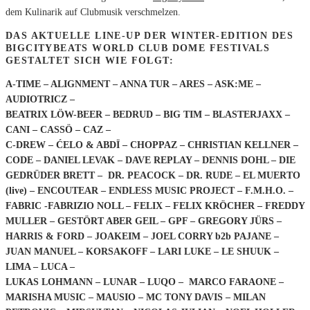
dem Kulinarik auf Clubmusik verschmelzen.
DAS AKTUELLE LINE-UP DER WINTER-EDITION DES
BIGCITYBEATS WORLD CLUB DOME FESTIVALS
GESTALTET SICH WIE FOLGT:
A-TIME – ALIGNMENT – ANNA TUR – ARES – ASK:ME –
AUDIOTRICZ –
BEATRIX LÖW-BEER – BEDRUD – BIG TIM – BLASTERJAXX –
CANI – CASSÖ – CAZ –
C-DREW – ĆELO & ABDÏ – CHOPPAZ – CHRISTIAN KELLNER –
CODE – DANIEL LEVAK – DAVE REPLAY – DENNIS DOHL – DIE
GEDRÜDER BRETT – DR. PEACOCK – DR. RUDE – EL MUERTO
(live) – ENCOUTEAR – ENDLESS MUSIC PROJECT – F.M.H.O. –
FABRIC -FABRIZIO NOLL – FELIX – FELIX KRÖCHER – FREDDY
MULLER – GESTÖRT ABER GEIL – GPF – GREGORY JÜRS –
HARRIS & FORD – JOAKEIM – JOEL CORRY b2b PAJANE –
JUAN MANUEL – KORSAKOFF – LARI LUKE – LE SHUUK –
LIMA – LUCA –
LUKAS LOHMANN – LUNAR – LUQO – MARCO FARAONE –
MARISHA MUSIC – MAUSIO – MC TONY DAVIS – MILAN