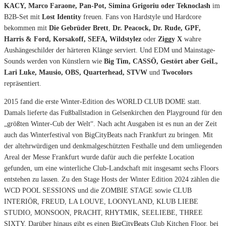
KACY, Marco Faraone, Pan-Pot, Simina Grigoriu oder Teknoclash
im
B2B-Set mit
Lost Identity
freuen. Fans von Hardstyle und Hardcore
bekommen mit
Die Gebrüder Brett
,
Dr. Peacock, Dr. Rude, GPF,
Harris & Ford, Korsakoff, SEFA, Wildstylez
oder
Ziggy X
wahre
Aushängeschilder der härteren Klänge serviert. Und EDM und Mainstage-
Sounds werden von Künstlern wie
Big Tim,
CASSÖ, Gestört aber GeiL,
Lari Luke, Mausio, OBS, Quarterhead, STVW
und
Twocolors
repräsentiert.
2015 fand die erste Winter-Edition des WORLD CLUB DOME statt.
Damals lieferte das Fußballstadion in Gelsenkirchen den Playground für den
„größten Winter-Cub der Welt“. Nach acht Ausgaben ist es nun an der Zeit
auch das Winterfestival von BigCityBeats nach Frankfurt zu bringen. Mit
der altehrwürdigen und denkmalgeschützten Festhalle und dem umliegenden
Areal der Messe Frankfurt wurde dafür auch die perfekte Location
gefunden, um eine winterliche Club-Landschaft mit insgesamt sechs Floors
entstehen zu lassen. Zu den Stage Hosts der Winter Edition 2024 zählen die
WCD POOL SESSIONS und die ZOMBIE STAGE sowie CLUB
INTERIÖR, FREUD, LA LOUVE, LOONYLAND, KLUB LIEBE
STUDIO, MONSOON, PRACHT, RHYTMIK, SEELIEBE, THREE
SIXTY. Darüber hinaus gibt es einen
BigCityBeats
Club Kitchen Floor, bei