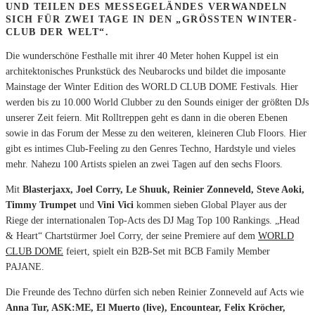
UND
TEILEN DES MESSEGELÄNDES
VERWANDELN
SICH FÜR ZWEI TAGE IN DEN „GRÖSSTEN WINTER-C
LUB DER WELT“.
Die wunderschöne Festhalle mit ihrer 40 Meter hohen Kuppel ist ein
architektonisches Prunkstück des Neubarocks und bildet die imposante
Mainstage der Winter Edition des WORLD CLUB DOME Festivals. Hier
werden bis zu 10.000 World Clubber zu den Sounds einiger der größten DJs
unserer Zeit feiern. Mit Rolltreppen geht es dann in die oberen Ebenen
sowie in das Forum der Messe zu den weiteren, kleineren Club Floors. Hier
gibt es intimes Club-Feeling zu den Genres Techno, Hardstyle und vieles
mehr. Nahezu 100 Artists spielen an zwei Tagen auf den sechs Floors.
Mit
Blasterjaxx, Joel Corry, Le Shuuk, Reinier Zonneveld, Steve Aoki,
Timmy Trumpet
und
Vini Vici
kommen sieben Global Player aus der
Riege der internationalen Top-Acts des DJ Mag Top 100 Rankings. „Head
& Heart“ Chartstürmer Joel Corry, der seine Premiere auf dem
WORLD
CLUB DOME
feiert, spielt ein B2B-Set mit BCB Family Member
PAJANE.
Die Freunde des Techno dürfen sich neben Reinier Zonneveld auf Acts wie
Anna Tur, ASK:ME, El Muerto (live), Encountear, Felix Kröcher,