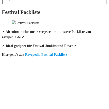
Festival Packliste
✓ Ab sofort nichts mehr vergessen mit unserer Packliste von
ravepedia.de ✓
✓ Ideal geeignet für Festival-Junkies und Raver ✓
Hier geht`s zur
Ravepedia Festival Packliste
INFO
Hinter den mit (*) gekennzeichneten Links stecken sogenannte Affiliate-
Links. Das heißt, wenn du ein Produkt über den Link kaufst, erhalten wir
eine kleine Provision. Als Amazon-Partner verdiene ich an qualifizierten
Verkäufen.
Wichtig: Für dich bleibt beim Preis alles beim Alten!