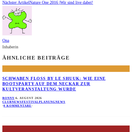
Nächster Artikel
Nature One 2016 |Wir sind live dabei!
Ona
Inhaberin
ÄHNLICHE BEITRÄGE
SCHWABEN FLOSS BY LE SHUUK: WIE EINE B
OOTSPARTY AUF DEM NECKAR ZUR K
ULTVERANSTALTUNG WURDE
RONNY
·
6. AUGUST 2026
CLUBNEWS
FESTIVALPLANUNG
NEWS
·
0 KOMMENTARE
·