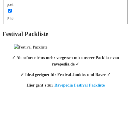
post
page
Festival Packliste
✓ Ab sofort nichts mehr vergessen mit unserer Packliste von
ravepedia.de ✓
✓ Ideal geeignet für Festival-Junkies und Raver ✓
Hier geht`s zur
Ravepedia Festival Packliste
INFO
Hinter den mit (*) gekennzeichneten Links stecken sogenannte Affiliate-
Links. Das heißt, wenn du ein Produkt über den Link kaufst, erhalten wir
eine kleine Provision. Als Amazon-Partner verdiene ich an qualifizierten
Verkäufen.