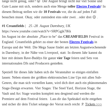
lange nicht genug, oder? 😛 Der August bringt nicht nur viel Sonne und
Gute Laune mit sich, sondern auch eine Menge
toller
Electro Festivals
! In
diesem Beitrag stellen wir dir
10 Festivals
vor, die du auf jeden Fall
besuchen musst. Okay, oder zumindest eins oder zwei…oder drei 😉 .
#1 Creamfields
|
25.-28. August Daresbury, UK
https://www.youtube.com/watch?v=SRPGgjk7lKk
Im August ist der absolute „Place to be“ das
CREAMFIELDS
Festival in
England. Creamfields gehört zu einer der besten
Electro Festivals
in
Europa und der Welt. Die Mega Sause findet am letzten Augustwochenende
in Daresbury, in der Nähe von Liverpool, statt. In diesem Jahr kannst du
hier mit deinen Rave-Buddys für ganze
vier Tage
feiern und Sets von
internationalen DJs und Producern genießen.
Speziell für dieses Jahr haben sich die Veranstalter so einiges einfallen
lassen: Neben einem der größten elektronischen Line Ups mit allen Sub-
Genres, die man sich vorstellen kann, wird dich dort auch ein phänomenales
Stage-Design erwarten. Vier Stages: The Steel Yard, Horizon Stage, the
Vault und Arc Stage wurden komplett neu desgiend und werden die
Premiere auf dem Festival feiern. Lass dir das Spektakel nicht entgehen
und sicher dir dein Ticket solange der Vorrat noch reicht :P.
Tickets >>>