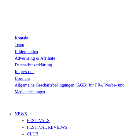
Wichtig: Für dich bleibt beim Preis alles beim Alten!
Kontakt
Team
Bilderquellen
Advertising & Affiliate
Datenschutzerklärung
Impressum
Über uns
Allgemeine Geschäftsbedingungen (AGB) für PR-, Werbe- und
Medienleistungen
© Ravepedia 2022| ALL RIGHTS RESERVED.
NEWS
FESTIVALS
FESTIVAL REVIEWS
CLUB