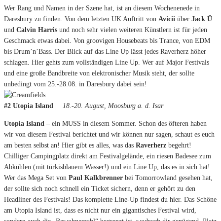
Wer Rang und Namen in der Szene hat, ist an diesem Wochenenede in
Daresbury zu finden. Von dem letzten UK Auftritt von
Avicii
über
Jack Ü
und
Calvin Harris
und noch sehr vielen weiteren Künstlern ist für jeden
Geschmack etwas dabei. Von groovigen Housebeats bis Trance, von EDM
bis Drum’n’Bass. Der Blick auf das Line Up lässt jedes Raverherz höher
schlagen. Hier gehts zum vollständigen Line Up. Wer auf Major Festivals
und eine große Bandbreite von elektronischer Musik steht, der sollte
unbedingt vom 25.-28.08. in Daresbury dabei sein!
#2 Utopia Island
|
18.-20. August, Moosburg a. d. Isar
Utopia Island
– ein MUSS in diesem Sommer. Schon des öfteren haben
wir von diesem Festival berichtet und wir können nur sagen, schaut es euch
am besten selbst an! Hier gibt es alles, was das
Raverherz
begehrt!
Chilliger Campingplatz direkt am Festivalgelände, ein riesen Badesee zum
Abkühlen (mit türkisblauem Wasser!) und ein Line Up, das es in sich hat!
Wer das Mega Set von
Paul Kalkbrenner
bei Tomorrowland gesehen hat,
der sollte sich noch schnell ein Ticket sichern, denn er gehört zu den
Headliner des Festivals! Das komplette Line-Up findest du hier. Das Schöne
am Utopia Island ist, dass es nicht nur ein gigantisches Festival wird,