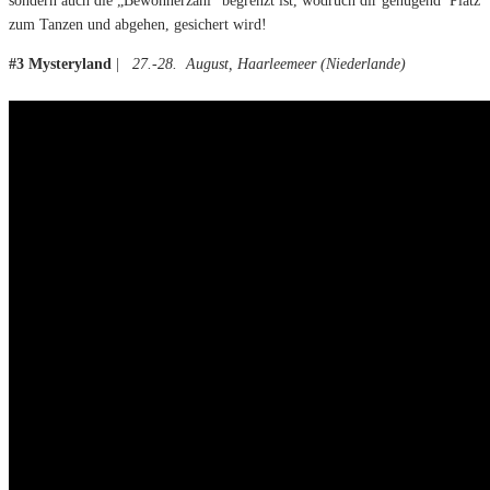
sondern auch die „Bewohnerzahl“ begrenzt ist, wodruch dir genügend Platz
zum Tanzen und abgehen, gesichert wird!
#3 Mysteryland
|
27.-28. August, Haarleemeer (Niederlande)