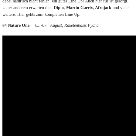
dabei natürlich nicht fehlen: ein gutes Line Up! Auch hier für ist gesorgt.
Unter anderem erwarten dich
Diplo, Martin Garrix, Afrojack
und viele
weitere. Hier gehts zum kompletten Line Up.
#4 Nature One
|
05.-07. August, Raketenbasis Pydna