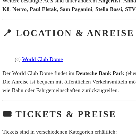
Weitere bestätigte Acts sind unter anderem
Angerfist
,
Anna
K8
,
Nervo
,
Paul Elstak
,
Sam Paganini
,
Stella Bossi
,
ST
📍 LOCATION & ANREISE
(c)
World Club Dome
Der World Club Dome findet im
Deutsche Bank Park
(ehe
Die Anreise ist bequem mit öffentlichen Verkehrsmitteln mö
wie Bahn oder Fahrgemeinschaften zurückzugreifen.
🎟️ TICKETS & PREISE
Tickets sind in verschiedenen Kategorien erhältlich: