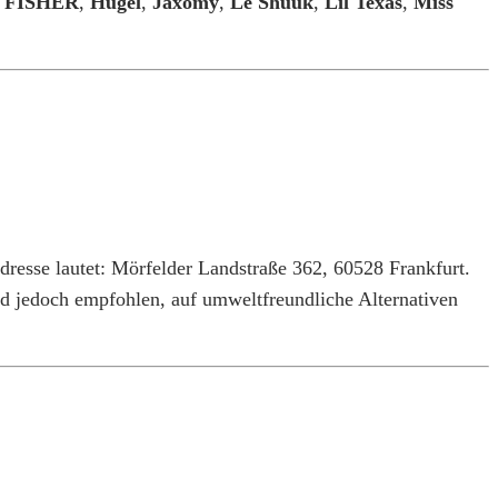
,
FISHER
,
Hugel
,
Jaxomy
,
Le Shuuk
,
Lil Texas
,
Miss
dresse lautet: Mörfelder Landstraße 362, 60528 Frankfurt.
rd jedoch empfohlen, auf umweltfreundliche Alternativen