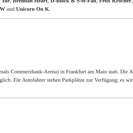
 Tur
,
Brennan Heart
,
D-Block & S-te-Fan
,
Felix Kröcher
VW
und
Unicorn On K
.
mals Commerzbank-Arena) in Frankfurt am Main statt.
Die A
glich.
Für Autofahrer stehen Parkplätze zur Verfügung; es wi